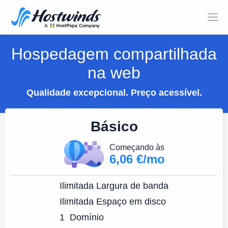
Hospedagem compartilhada
na web
Qualidade excepcional. Preço acessível.
Básico
Começando às
6,06 €/mo
Ilimitada
Largura de banda
Ilimitada
Espaço em disco
1
Domínio