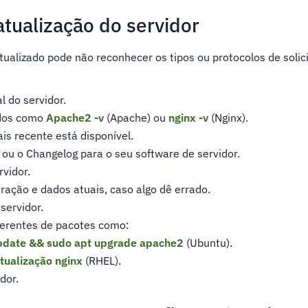
atualização do servidor
tualizado pode não reconhecer os tipos ou protocolos de solic
l do servidor.
dos como
Apache2 -v
(Apache) ou
nginx -v
(Nginx).
is recente está disponível.
al ou o Changelog para o seu software de servidor.
vidor.
ração e dados atuais, caso algo dê errado.
servidor.
gerentes de pacotes como:
pdate && sudo apt upgrade apache2
(Ubuntu).
tualização nginx
(RHEL).
dor.