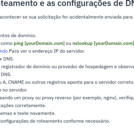
roteamento e as configurações de 
ontecer se sua solicitação for acidentalmente enviada para 
ontos de domínio.
s como
ping [yourDomain.com]
ou
nslookup [yourDomain.com
ando
Para ver o endereço IP do servidor.
os DNS.
u registrador de domínio ou provedor de hospedagem e observ
 DNS.
u A, CNAME ou outros registros aponta para o servidor correto
 no servidor.
sando um proxy ou proxy reverso (por exemplo, nginx), verifiq
tações corretamente.
blemas e teste novamente.
configurações de roteamento conforme necessário.