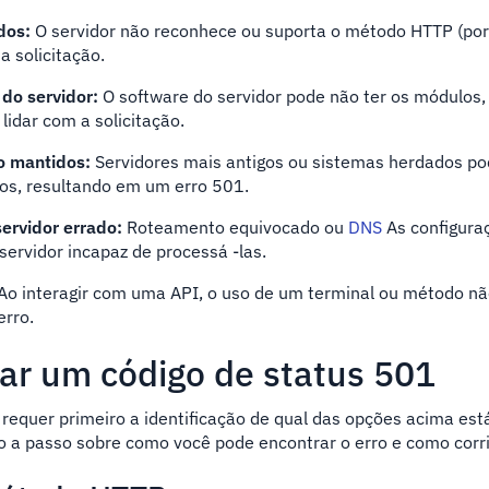
dos:
O servidor não reconhece ou suporta o método HTTP (po
a solicitação.
do servidor:
O software do servidor pode não ter os módulos,
lidar com a solicitação.
o mantidos:
Servidores mais antigos ou sistemas herdados p
os, resultando em um erro 501.
servidor errado:
Roteamento equivocado ou
DNS
As configur
servidor incapaz de processá -las.
Ao interagir com uma API, o uso de um terminal ou método n
erro.
ar um código de status 501
requer primeiro a identificação de qual das opções acima es
o a passo sobre como você pode encontrar o erro e como corrig