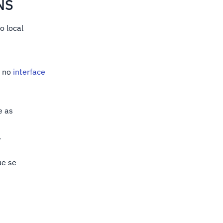
DNS
o local
]
no
interface
e as
.
ue se