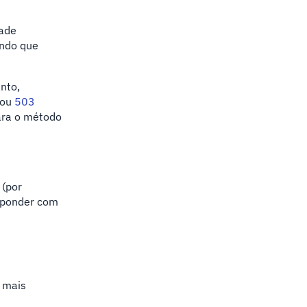
dade
endo que
nto,
 ou
503
ara o método
 (por
sponder com
 mais