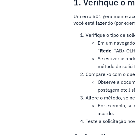
1. Verifique o
Um erro 501 geralmente aco
você está fazendo (por exemp
Verifique o tipo de sol
Em um navegador
"
Rede
"TAB> OLH
Se estiver usand
método de solici
Compare -o com o que 
Observe a docume
postagem etc.) s
Altere o método, se ne
Por exemplo, se o
acordo.
Teste a solicitação n