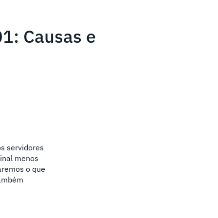
01: Causas e
s servidores
sinal menos
raremos o que
.Também