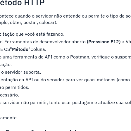
 método HTTP
ntece quando o servidor não entende ou permite o tipo de so
lo, obter, postar, colocar).
icitação que você está fazendo.
: Ferramentas de desenvolvedor aberto
(Pressione F12)
> Vá
E OS"
Método
"Coluna.
o uma ferramenta de API como o Postman, verifique o suspen
tação.
o servidor suporta.
ntação da API ou do servidor para ver quais métodos (como 
ão permitidos.
cessário.
 servidor não permitir, tente usar postagem e atualize sua sol
ovamente.