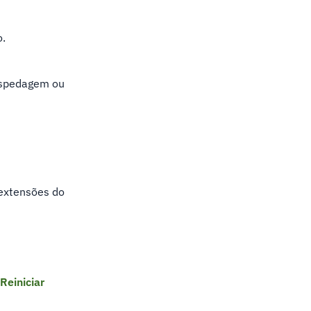
o.
hospedagem ou
 extensões do
Reiniciar