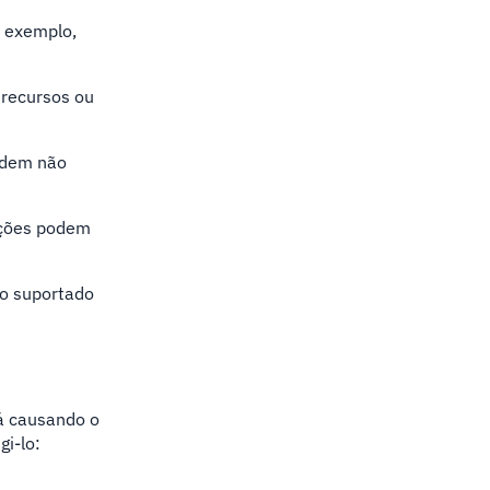
r exemplo,
 recursos ou
odem não
ações podem
ão suportado
tá causando o
i-lo: