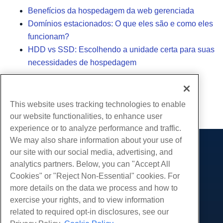
Benefícios da hospedagem da web gerenciada
Domínios estacionados: O que eles são e como eles
funcionam?
HDD vs SSD: Escolhendo a unidade certa para suas
necessidades de hospedagem
Escrito por
Hostwinds Team
/
Junho 28, 2023
This website uses tracking technologies to enable
cópia de URL
our website functionalities, to enhance user
experience or to analyze performance and traffic.
We may also share information about your use of
our site with our social media, advertising, and
Produtos
analytics partners. Below, you can "Accept All
Hospedagem na web
Serviços
Cookies" or "Reject Non-Essential" cookies. For
Hospedagem Empresarial
more details on the data we process and how to
Migrações de sites
Comunidade
Revenda de hospedagem
exercise your rights, and to view information
Revendedor com etiqueta em branco
Documentação do Produto
related to required opt-in disclosures, see our
Companhia
Linux gerenciado VPS
Tutoriais