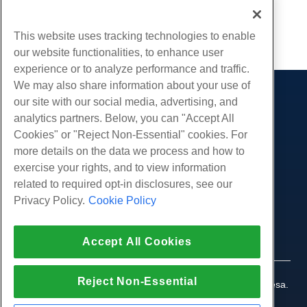
Escrito por
Hostwinds Team
/
Março 4, 2024
This website uses tracking technologies to enable
cópia de URL
our website functionalities, to enhance user
experience or to analyze performance and traffic.
We may also share information about your use of
our site with our social media, advertising, and
Produtos
analytics partners. Below, you can "Accept All
Hospedagem na web
Serviços
Cookies" or "Reject Non-Essential" cookies. For
Hospedagem Empresarial
more details on the data we process and how to
Migrações de sites
Comunidade
Revenda de hospedagem
exercise your rights, and to view information
Revendedor com etiqueta em branco
Documentação do Produto
related to required opt-in disclosures, see our
Companhia
Linux gerenciado VPS
Tutoriais
Privacy Policy.
Cookie Policy
Sobre nós
Legal
Linux não gerenciado VPS
Blog
Contate-Nos
Janelas gerenciadas VPS
Termos de serviço
Apoio, suporte
Data centers
Accept All Cookies
Windows não gerenciado VPS
Política de Privacidade
pressione
Conversar ao vivo conosco
Servidores de nuvem
Aplicação da lei
Programa de Afiliados
Abra um bilhete de suporte
Reject Non-Essential
Balanceadores de carga
© 2010-2026 Hostwinds, uma HostPapa Inc. empresa.
Acordo de Afiliado
Envie-nos um e-mail
Todos os direitos reservados.
Armazenamento em Bloco