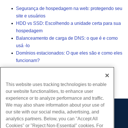
Segurança de hospedagem na web: protegendo seu
site e usuários
HDD vs SSD: Escolhendo a unidade certa para sua
hospedagem
Balanceamento de carga de DNS: o que é e como
usá -lo
Domínios estacionados: O que eles são e como eles
funcionam?
Escrito por
Hostwinds Team
/
Maio 24, 2023
This website uses tracking technologies to enable
cópia de URL
our website functionalities, to enhance user
experience or to analyze performance and traffic.
We may also share information about your use of
our site with our social media, advertising, and
Produtos
analytics partners. Below, you can "Accept All
Hospedagem na web
Serviços
Cookies" or "Reject Non-Essential" cookies. For