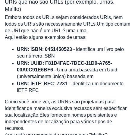
URIs que não são URLs (por exemplo, urnas, 
Mailto)
Embora todos os URLs sejam considerados URIs, nem 
todos os URIs são necessariamente URLs.Um tipo comum 
de URI que não é um URL é uma urna. 
Aqui estão alguns exemplos de urnas:
URN: ISBN: 0451450523
 - Identifica um livro pelo 
seu número ISBN
URN: UUID: F81D4FAE-7DEC-11D0-A765-
00A0C91E6BF6
 - Uma urna baseada em Uuid 
(universalmente única) baseada em
URN: IETF: RFC: 7231
 - Identifica um documento 
IETF RFC
Como você pode ver, as URNs são projetadas para 
identificar de maneira exclusiva recursos sem especificar 
sua localização.Eles fornecem nomes persistentes e 
independentes de localização para vários tipos de 
recursos.
Aqui está um exemplo de um esquema "Mailto:":