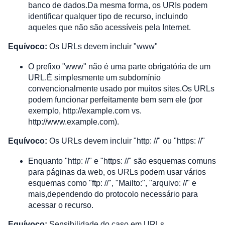
banco de dados.Da mesma forma, os URIs podem 
identificar qualquer tipo de recurso, incluindo 
aqueles que não são acessíveis pela Internet.
Equívoco:
 Os URLs devem incluir "www"
O prefixo "www" não é uma parte obrigatória de um 
URL.É simplesmente um subdomínio 
convencionalmente usado por muitos sites.Os URLs 
podem funcionar perfeitamente bem sem ele (por 
exemplo, http://example.com vs. 
http://www.example.com).
Equívoco:
 Os URLs devem incluir "http: //" ou "https: //"
Enquanto "http: //" e "https: //" são esquemas comuns 
para páginas da web, os URLs podem usar vários 
esquemas como "ftp: //", "Mailto:", "arquivo: //" e 
mais,dependendo do protocolo necessário para 
acessar o recurso.
Equívoco:
 Sensibilidade do caso em URLs