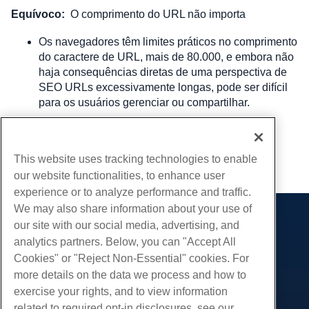
Equívoco:
O comprimento do URL não importa
Os navegadores têm limites práticos no comprimento 
do caractere de URL, mais de 80.000, e embora não 
haja consequências diretas de uma perspectiva de 
SEO URLs excessivamente longas, pode ser difícil 
para os usuários gerenciar ou compartilhar.
Escrito por
Hostwinds Team
/
Junho 17, 2024
This website uses tracking technologies to enable
cópia de URL
our website functionalities, to enhance user
experience or to analyze performance and traffic.
We may also share information about your use of
our site with our social media, advertising, and
Produtos
analytics partners. Below, you can "Accept All
Hospedagem na web
Serviços
Cookies" or "Reject Non-Essential" cookies. For
Hospedagem Empresarial
more details on the data we process and how to
Migrações de sites
Comunidade
Revenda de hospedagem
exercise your rights, and to view information
Revendedor com etiqueta em branco
Documentação do Produto
related to required opt-in disclosures, see our