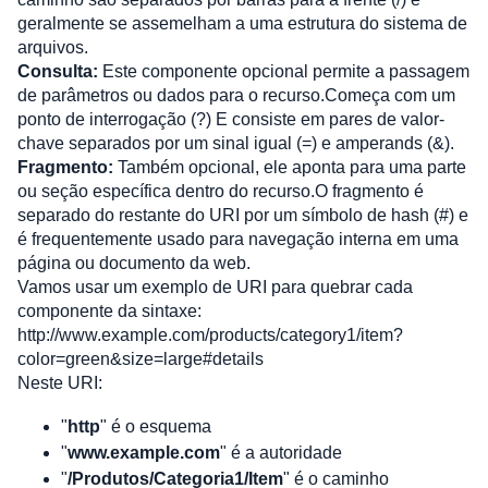
geralmente se assemelham a uma estrutura do sistema de 
arquivos.
Consulta:
 Este componente opcional permite a passagem 
de parâmetros ou dados para o recurso.Começa com um 
ponto de interrogação (?) E consiste em pares de valor-
chave separados por um sinal igual (=) e amperands (&).
Fragmento:
 Também opcional, ele aponta para uma parte 
ou seção específica dentro do recurso.O fragmento é 
separado do restante do URI por um símbolo de hash (#) e 
é frequentemente usado para navegação interna em uma 
página ou documento da web.
Vamos usar um exemplo de URI para quebrar cada 
componente da sintaxe:
http://www.example.com/products/category1/item?
color=green&size=large#details
Neste URI:
"
http
"
 é o esquema
"
www.example.com
"
 é a autoridade
"
/Produtos/Categoria1/Item
"
 é o caminho