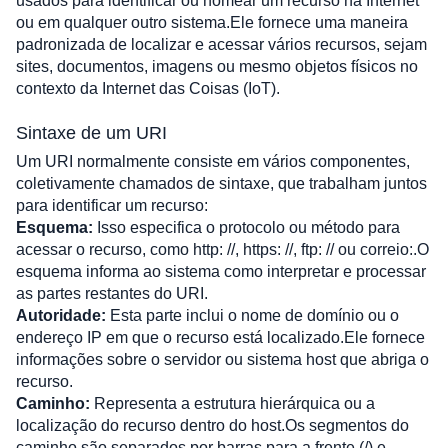
usados ​​para identificar ou nomear um recurso na Internet 
ou em qualquer outro sistema.Ele fornece uma maneira 
padronizada de localizar e acessar vários recursos, sejam 
sites, documentos, imagens ou mesmo objetos físicos no 
contexto da Internet das Coisas (IoT).
Sintaxe de um URI
Um URI normalmente consiste em vários componentes, 
coletivamente chamados de sintaxe, que trabalham juntos 
para identificar um recurso:
Esquema:
 Isso especifica o protocolo ou método para 
acessar o recurso, como http: //, https: //, ftp: // ou correio:.O 
esquema informa ao sistema como interpretar e processar 
as partes restantes do URI.
Autoridade:
 Esta parte inclui o nome de domínio ou o 
endereço IP em que o recurso está localizado.Ele fornece 
informações sobre o servidor ou sistema host que abriga o 
recurso.
Caminho:
 Representa a estrutura hierárquica ou a 
localização do recurso dentro do host.Os segmentos do 
caminho são separados por barras para a frente (/) e 