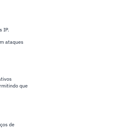
 IP.
em ataques
ativos
rmitindo que
iços de