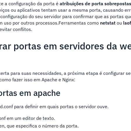
 a configuração da porta é
atribuições de porta sobreposta
viços ou aplicativos tentam usar a mesma porta, causando er
configuração do seu servidor para confirmar que as portas qu
em uso por outros processos.Ferramentas como
netstat
ou
lso
evitar conflitos.
rar portas em servidores da w
certa para suas necessidades, a próxima etapa é configurar se
 como fazer isso em Apache e Nginx:
ortas em apache
.conf para definir em quais portas o servidor ouve.
onf em um editor de texto.
ten, que especifica o número da porta.