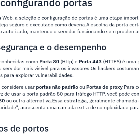
configurando portas
a Web, a seleção e configuração de portas é uma etapa impor
steja seguro e executado como deveria.A escolha da porta cer
ão autorizado, mantendo o servidor funcionando sem problema
 segurança e o desempenho
conhecidas como
Porta 80
(Http) e
Porta 443
(HTTPS) é uma p
u servidor mais visível para os invasores.Os hackers costuma
s para explorar vulnerabilidades.
 considere usar
portas não padrão
ou
Portas de proxy
Para c
z de usar a porta padrão 80 para tráfego HTTP, você pode con
80
ou outra alternativa.Essa estratégia, geralmente chamada
uridade", acrescenta uma camada extra de complexidade para
tos de portos