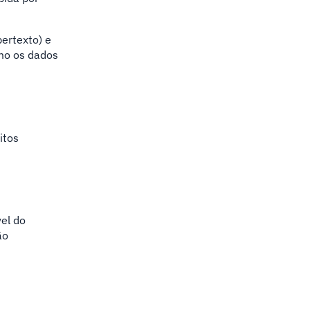
pertexto) e
omo os dados
itos
el do
ão