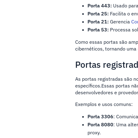
Porta 443:
Usado para
Porta 25:
Facilita o en
Porta 21:
Gerencia
Co
Porta 53:
Processa sol
Como essas portas são amp
cibernéticos, tornando uma 
Portas registra
As portas registradas são n
específicos.Essas portas n
desenvolvedores e provedore
Exemplos e usos comuns:
Porta 3306
: Comunic
Porta 8080
: Uma alte
proxy.