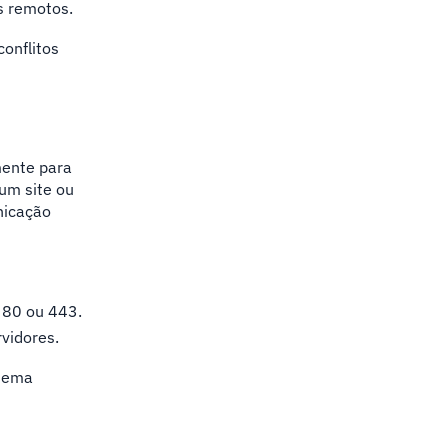
s remotos.
conflitos
mente para
um site ou
nicação
 80 ou 443.
vidores.
stema