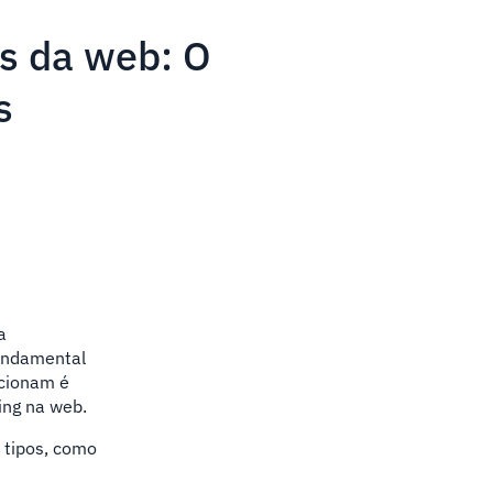
es da web: O
s
a
undamental
ncionam é
ing na web.
s tipos, como