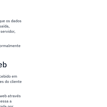
que os dados
saída,
servidor,
 normalmente
eb
ecebido em
es do cliente
 web através
cessa a
bida por