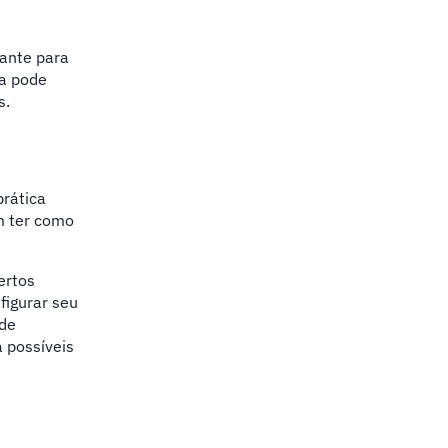
tante para
ta pode
s.
rática
m ter como
ertos
figurar seu
 de
 possíveis