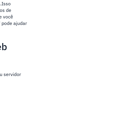
s
.Isso
ros de
e você
f
pode ajudar
eb
u servidor