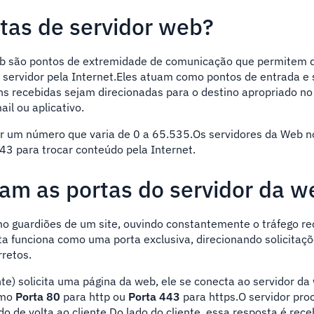
tas de servidor web?
eb são pontos de extremidade de comunicação que permitem 
 servidor pela Internet.Eles atuam como pontos de entrada e 
 recebidas sejam direcionadas para o destino apropriado no 
il ou aplicativo.
por um número que varia de 0 a 65.535.Os servidores da Web
43 para trocar conteúdo pela Internet.
am as portas do servidor da w
o guardiões de um site, ouvindo constantemente o tráfego r
ta funciona como uma porta exclusiva, direcionando solicitaçõ
rretos.
e) solicita uma página da web, ele se conecta ao servidor da
omo
Porta 80
para http ou
Porta 443
para https.O servidor pro
do de volta ao cliente.Do lado do cliente, essa resposta é rece