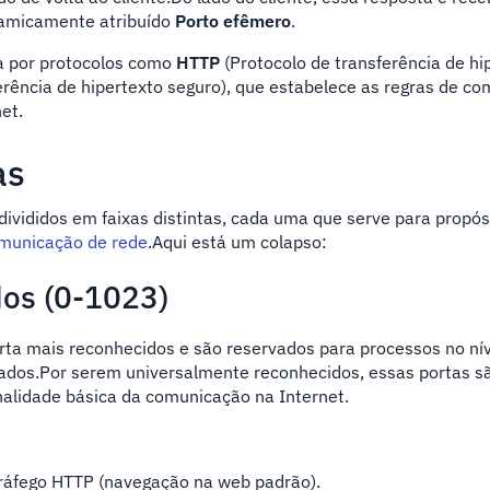
namicamente atribuído
Porto efêmero
.
a por protocolos como
HTTP
(Protocolo de transferência de hi
erência de hipertexto seguro), que estabelece as regras de c
et.
as
ivididos em faixas distintas, cada uma que serve para propós
municação de rede
.Aqui está um colapso:
dos (0-1023)
rta mais reconhecidos e são reservados para processos no nív
zados.Por serem universalmente reconhecidos, essas portas s
nalidade básica da comunicação na Internet.
ráfego HTTP (navegação na web padrão).