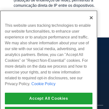
(tradução de endereços de rede), permitindo a
comunicação direta de IP entre os dispositivos.
Escrito por
Hostwinds Team
/
setembro 17, 2024
This website uses tracking technologies to enable
cópia de URL
our website functionalities, to enhance user
experience or to analyze performance and traffic.
We may also share information about your use of
our site with our social media, advertising, and
Produtos
analytics partners. Below, you can "Accept All
Hospedagem na web
Serviços
Cookies" or "Reject Non-Essential" cookies. For
Hospedagem Empresarial
more details on the data we process and how to
Migrações de sites
Comunidade
Revenda de hospedagem
exercise your rights, and to view information
Revendedor com etiqueta em branco
Documentação do Produto
related to required opt-in disclosures, see our
Companhia
Linux gerenciado VPS
Tutoriais
Privacy Policy.
Cookie Policy
Sobre nós
Legal
Linux não gerenciado VPS
Blog
Contate-Nos
Janelas gerenciadas VPS
Termos de serviço
Apoio, suporte
Accept All Cookies
Data centers
Windows não gerenciado VPS
Política de Privacidade
pressione
Conversar ao vivo conosco
Servidores de nuvem
Aplicação da lei