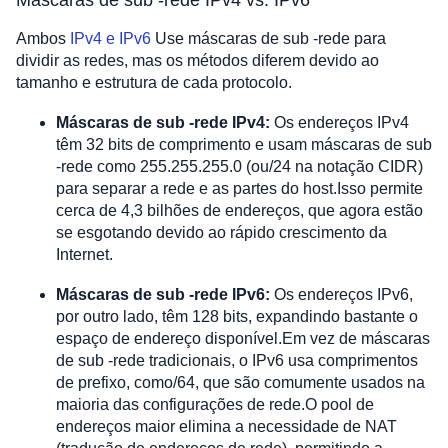
Máscaras de sub -rede IPv4 vs. IPv6
Ambos
IPv4 e IPv6
Use máscaras de sub -rede para
dividir as redes, mas os métodos diferem devido ao
tamanho e estrutura de cada protocolo.
Máscaras de sub -rede IPv4:
Os endereços IPv4
têm 32 bits de comprimento e usam máscaras de sub
-rede como 255.255.255.0 (ou/24 na notação CIDR)
para separar a rede e as partes do host.Isso permite
cerca de 4,3 bilhões de endereços, que agora estão
se esgotando devido ao rápido crescimento da
Internet.
Máscaras de sub -rede IPv6:
Os endereços IPv6,
por outro lado, têm 128 bits, expandindo bastante o
espaço de endereço disponível.Em vez de máscaras
de sub -rede tradicionais, o IPv6 usa comprimentos
de prefixo, como/64, que são comumente usados ​​na
maioria das configurações de rede.O pool de
endereços maior elimina a necessidade de NAT