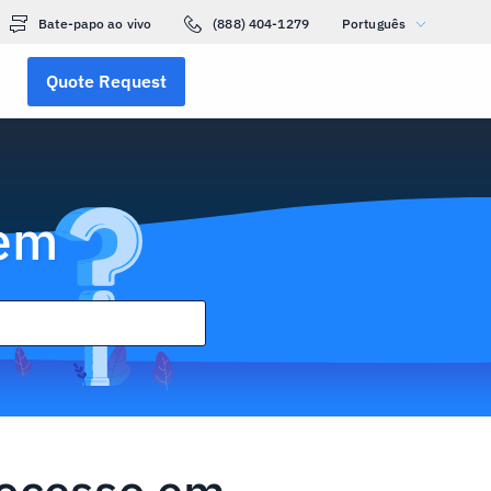
Bate-papo ao vivo
(888) 404-1279
Português
Quote Request
gem