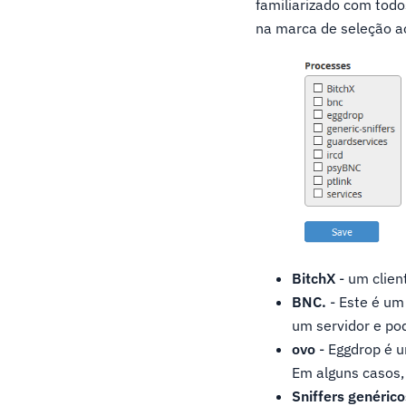
familiarizado com todo
na marca de seleção a
BitchX
- um clien
BNC.
- Este é um
um servidor e po
ovo
- Eggdrop é 
Em alguns casos,
Sniffers genérico