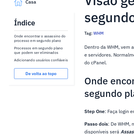
Visão g
Casa
segund
Índice
Tag:
WHM
Onde encontrar o assassino do
processo em segundo plano
Dentro da WHM, vem a
Processos em segundo plano
que podem ser eliminados
e servidores. Normalm
Adicionando usuários confiáveis
do cPanel.
De volta ao topo
Onde encon
segundo p
Step One
: Faça login 
Passo dois
: De WHM, n
disponíveis será
Assas