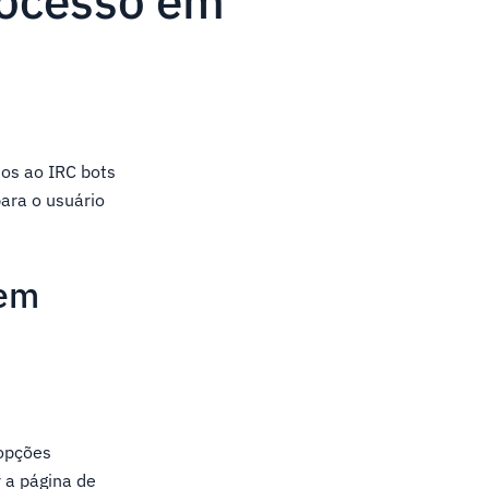
rocesso em
os ao IRC bots
ara o usuário
 em
opções
r a página de