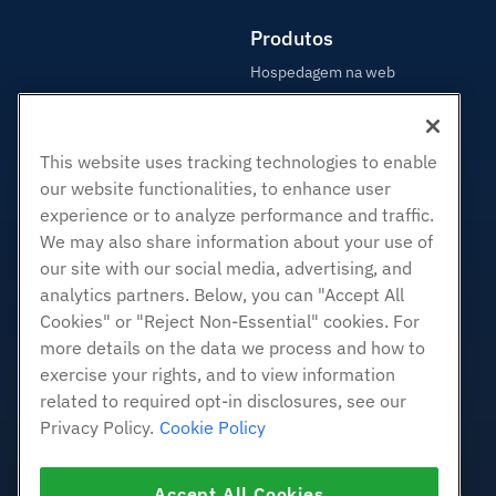
Produtos
Hospedagem na web
Hospedagem Empresarial
Revenda de hospedagem
This website uses tracking technologies to enable
Revendedor com etiqueta em
branco
our website functionalities, to enhance user
experience or to analyze performance and traffic.
Linux gerenciado VPS
We may also share information about your use of
Linux não gerenciado VPS
our site with our social media, advertising, and
Janelas gerenciadas VPS
analytics partners. Below, you can "Accept All
Windows não gerenciado VPS
Cookies" or "Reject Non-Essential" cookies. For
Servidores de nuvem
more details on the data we process and how to
Balanceadores de carga
exercise your rights, and to view information
related to required opt-in disclosures, see our
Armazenamento em Bloco
Privacy Policy.
Cookie Policy
Armazenamento de Objetos
SSL Certificados
Accept All Cookies
Hospedagem de aplicativos da