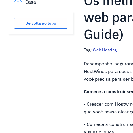
Os melh
Casa
web par
De volta ao topo
Guide)
Tag:
Web Hosting
Desempenho, segurança
HostWinds para seus s
você precisa para ser
Comece a construir seu
- Crescer com Hostwin
que você possa alcança
- Comece a construir 
alguns cliques.