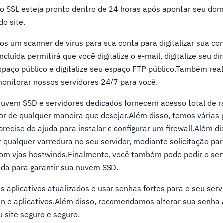
do SSL esteja pronto dentro de 24 horas após apontar seu dom
o site.
 um scanner de vírus para sua conta para digitalizar sua co
cluída permitirá que você digitalize o e-mail, digitalize seu dire
u espaço público e digitalize seu espaço FTP público.Também re
monitorar nossos servidores 24/7 para você.
uvem SSD e servidores dedicados fornecem acesso total de rai
dor de qualquer maneira que desejar.Além disso, temos várias 
recise de ajuda para instalar e configurar um firewall.Além di
qualquer varredura no seu servidor, mediante solicitação pa
com vjas hostwinds.Finalmente, você também pode pedir o ser
juda para garantir sua nuvem SSD.
s aplicativos atualizados e usar senhas fortes para o seu serv
gin e aplicativos.Além disso, recomendamos alterar sua senha
 site seguro e seguro.