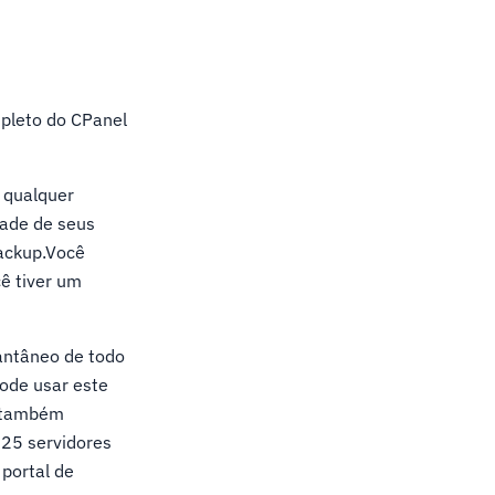
pleto do CPanel
 qualquer
dade de seus
backup.Você
ê tiver um
antâneo de todo
ode usar este
o também
 25 servidores
 portal de