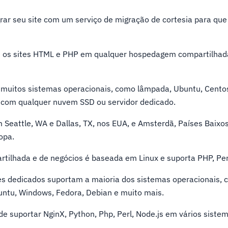
grar seu site com um serviço de migração de cortesia para q
e os sites HTML e PHP em qualquer hospedagem compartilhad
uitos sistemas operacionais, como lâmpada, Ubuntu, Centos
com qualquer nuvem SSD ou servidor dedicado.
Seattle, WA e Dallas, TX, nos EUA, e Amsterdã, Países Baixo
opa.
tilhada e de negócios é baseada em Linux e suporta PHP, Pe
res dedicados suportam a maioria dos sistemas operacionais, 
untu, Windows, Fedora, Debian e muito mais.
de suportar NginX, Python, Php, Perl, Node.js em vários siste