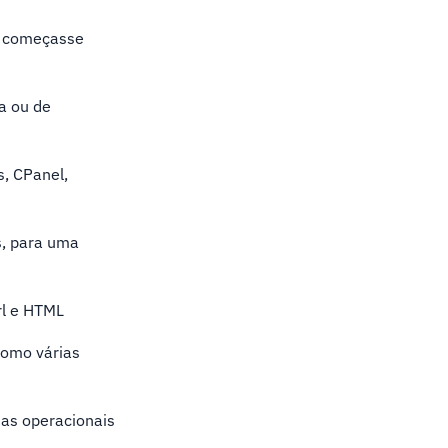
ue começasse
a ou de
, CPanel,
s, para uma
rl e HTML
como várias
mas operacionais