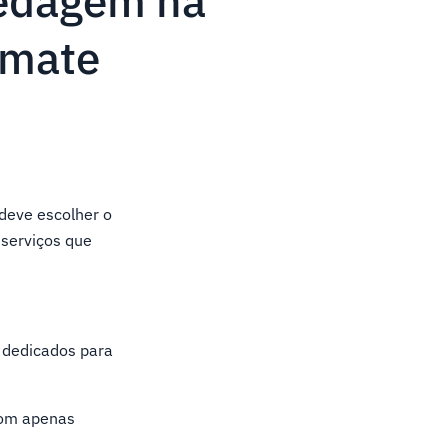
pedagem na
imate
deve escolher o
serviços que
 dedicados para
com apenas