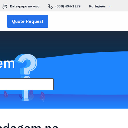
Bate-papo ao vivo
(888) 404-1279
Português
Quote Request
gem