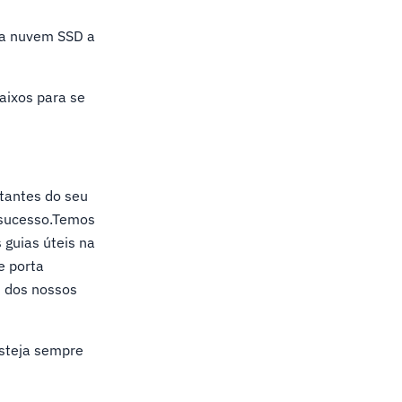
sua nuvem SSD a
baixos para se
itantes do seu
 sucesso.Temos
guias úteis na
e porta
m dos nossos
esteja sempre