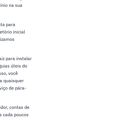
ínio na sua
nta para
tório inicial
alizamos
z para instalar
guias úteis do
sso, você
ra quaisquer
viço de pára-
idor, contas de
 a cada poucos