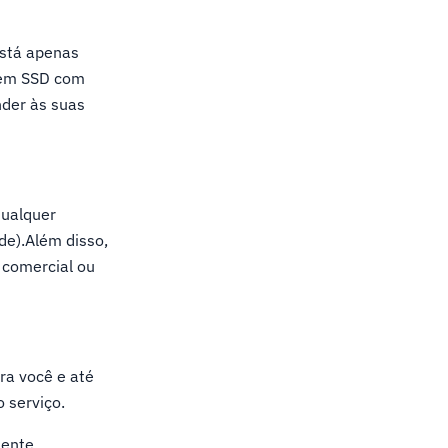
está apenas
uvem SSD com
der às suas
qualquer
de).Além disso,
 comercial ou
ra você e até
 serviço.
mente