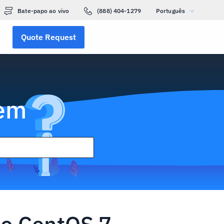
Bate-papo ao vivo
(888) 404-1279
Português
Quote Request
gem