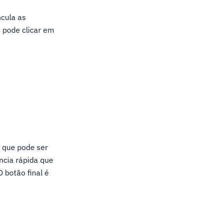
ncula as
ê pode clicar em
a que pode ser
ância rápida que
 botão final é