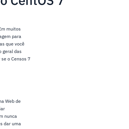
do CentOS 7
.Em muitos
dagem para
tas que você
o geral das
r se o Censos 7
 na Web de
iar
sem nunca
os dar uma