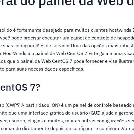
eral do painel da Web 
 sólido é fortemente desejado para muitos clientes hostwinds
e você pode precisar executar um painel de controle de hospe
 e suas configurações de servidor.Uma das opções mais robus
r HostWinds é o painel da Web CentOS 7.Este guia é uma visã
os que o painel da Web CentOS 7 pode fornecer e visa ilustra
e para suas necessidades específicas.
CentOS 7?
b (CWP7 A partir daqui ON) é um painel de controle baseado
ite que uma interface gráfica do usuário (GUI) ajude a gerenc
ver, usuário, plugins e muitos, muitas outras configurações 
de comando diretamente depois de configurar e configurar.Vam