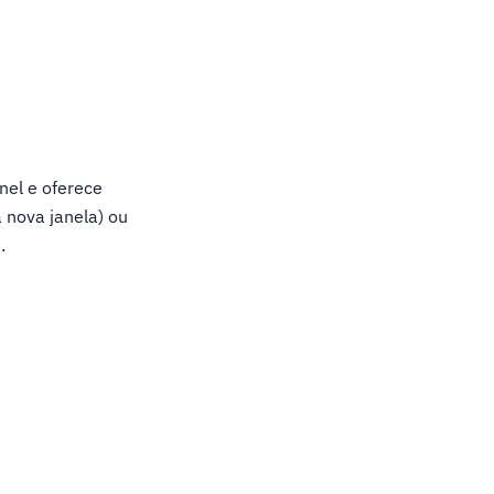
nel e oferece
nova janela) ou
.