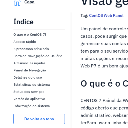
Visão g
Casa
Tag:
CentOS Web Panel
Índice
Um painel de controle
O que é o CentOS 7?
casos, pode surgir qu
Acesso rápido
gerenciar suas contas
5 processos principais
tem para o seu servido
Barra de Navegação do Usuário
muitas opções e recurs
Alternâncias rápidas
Web P7 é um bom ajust
Painel de Navegação
Detalhes do disco
O que é o 
Estatísticas do sistema
Status dos serviços
Versão do aplicativo
CENTOS 7 Painel da We
Informação do sistema
código aberto que perm
administrativo, webser
De volta ao topo
terPara usar a linha 