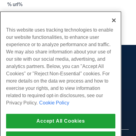
% url%
Escrito por
Hostwinds Team
/
novembro 27, 2018
cópia de URL
This website uses tracking technologies to enable
our website functionalities, to enhance user
experience or to analyze performance and traffic.
We may also share information about your use of
our site with our social media, advertising, and
Produtos
analytics partners. Below, you can "Accept All
Hospedagem na web
Serviços
Cookies" or "Reject Non-Essential" cookies. For
Hospedagem Empresarial
more details on the data we process and how to
Migrações de sites
Comunidade
Revenda de hospedagem
exercise your rights, and to view information
Revendedor com etiqueta em branco
Documentação do Produto
related to required opt-in disclosures, see our
Companhia
Linux gerenciado VPS
Tutoriais
Privacy Policy.
Cookie Policy
Sobre nós
Legal
Linux não gerenciado VPS
Blog
Contate-Nos
Janelas gerenciadas VPS
Termos de serviço
Apoio, suporte
Data centers
Accept All Cookies
Windows não gerenciado VPS
Política de Privacidade
pressione
Conversar ao vivo conosco
Servidores de nuvem
Aplicação da lei