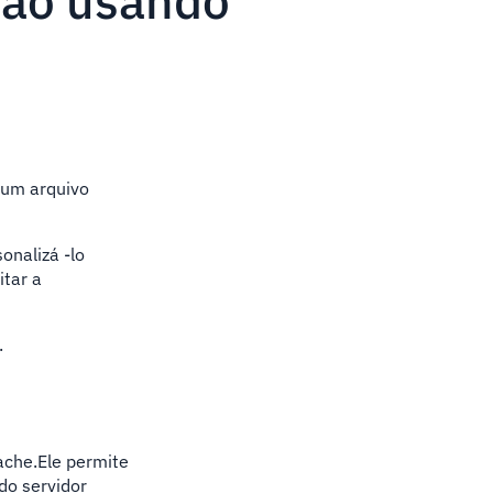
drão usando
 um arquivo
onalizá -lo
itar a
.
ache.Ele permite
do servidor