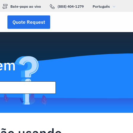
Bate-papo ao vivo
(888) 404-1279
Português
Quote Request
gem