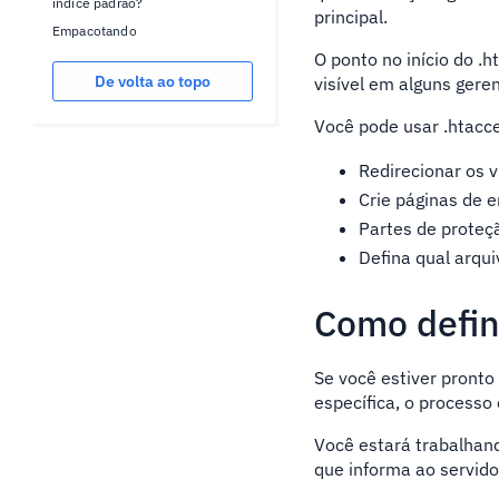
índice padrão?
principal.
Empacotando
O ponto no início do .h
De volta ao topo
visível em alguns gere
Você pode usar .htacc
Redirecionar os v
Crie páginas de 
Partes de proteç
Defina qual arqui
Como defin
Se você estiver pronto
específica, o processo 
Você estará trabalhand
que informa ao servidor