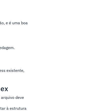
ão, e é uma boa
pedagem.
ess existente,
dex
l arquivo deve
star à estrutura