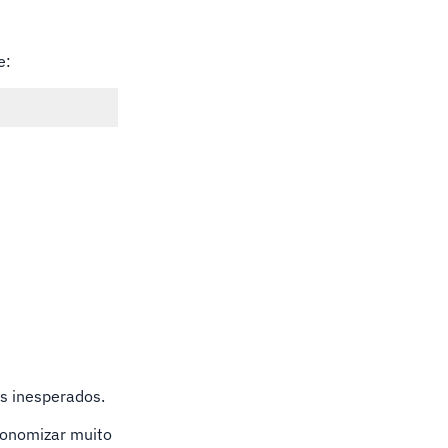
e:
s inesperados.
conomizar muito