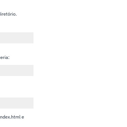
iretório.
eria:
:
index.html e