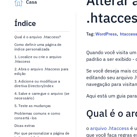
Alterar 
Casa
.htacce
Índice
Tag:
WordPress
,
htacces
Qual é o arquivo .htaccess?
Como definir uma página de
índice personalizada
Quando você visita um
1. Localize ou crie o arquivo
padrão a ser exibido -
.htaccess
2. Abra o arquivo .htaccess para
Se você deseja mais co
edição
editando seu arquivo .h
3. Adicione ou modifique a
navegação para visita
diretiva DirectoryIndex
4. Salve e carregue o arquivo (se
Aqui está um guia para
necessário)
5. Teste as mudanças
Qual é o ar
Problemas comuns e como
consertá -los
Dicas extras
o
arquivo .htaccess
é u
Por que personalizar a página de
que você faça regras e