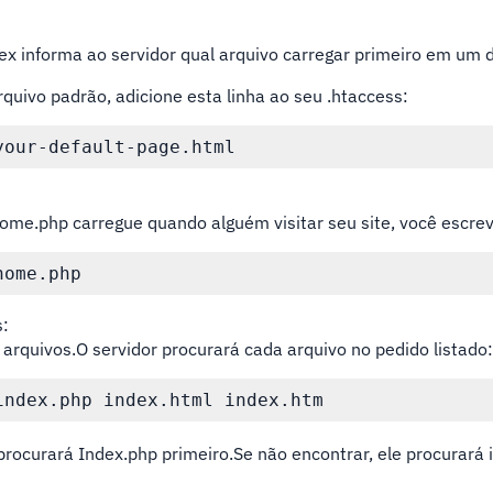
.
dex informa ao servidor qual arquivo carregar primeiro em um d
rquivo padrão, adicione esta linha ao seu .htaccess:
your-default-page.html
ome.php carregue quando alguém visitar seu site, você escrev
home.php
s:
s arquivos.O servidor procurará cada arquivo no pedido listado
index.php index.html index.htm
rocurará Index.php primeiro.Se não encontrar, ele procurará 