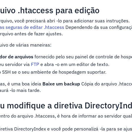
quivo .htaccess para edição
rquivo, você precisará abri -lo para adicionar suas instruções.
s seguras de editar .htaccess
Dependendo da sua configuraç
rquivo antes de fazer ajustes.
uivo de várias maneiras:
dor de arquivos
fornecido pelo seu painel de controle de hos
eu servidor via
FTP
e abra -o em um editor de texto.
 SSH se o seu ambiente de hospedagem suportar.
as, é uma boa ideia
Baixe um backup
Cópia do arquivo .htacc
aurá -lo mais tarde.
ou modifique a diretiva DirectoryIn
ntro do arquivo .htaccess, é hora de informar ao servidor qua
iretiva DirectoryIndex e você pode personalizá -la para se aju