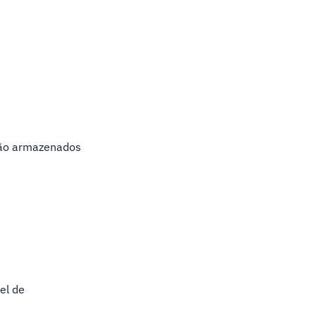
 são armazenados
el de