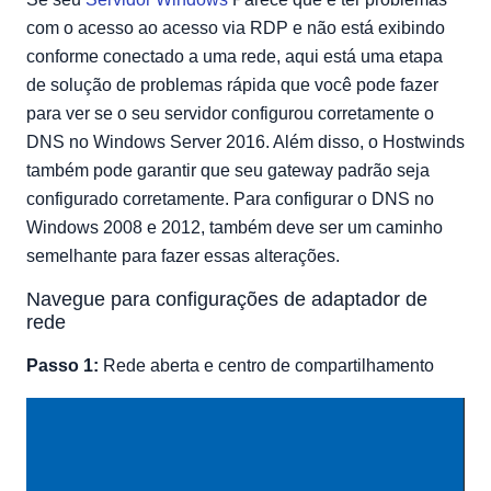
Servidores DNS Hostwinds
com o acesso ao acesso via RDP e não está exibindo
Amsterdam
conforme conectado a uma rede, aqui está uma etapa
Dallas
de solução de problemas rápida que você pode fazer
para ver se o seu servidor configurou corretamente o
Seattle
DNS no Windows Server 2016. Além disso, o Hostwinds
Opções de servidor DNS secundário
também pode garantir que seu gateway padrão seja
Google
configurado corretamente. Para configurar o DNS no
Cloudflare
Windows 2008 e 2012, também deve ser um caminho
OpenDNS
semelhante para fazer essas alterações.
Navegue para configurações de adaptador de
rede
Passo 1:
Rede aberta e centro de compartilhamento