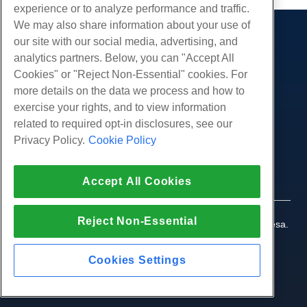
experience or to analyze performance and traffic.
We may also share information about your use of
our site with our social media, advertising, and
Produtos
analytics partners. Below, you can "Accept All
Hospedagem na web
Serviços
Cookies" or "Reject Non-Essential" cookies. For
Hospedagem Empresarial
more details on the data we process and how to
Migrações de sites
Comunidade
Revenda de hospedagem
exercise your rights, and to view information
Revendedor com etiqueta em branco
Documentação do Produto
related to required opt-in disclosures, see our
Companhia
Linux gerenciado VPS
Tutoriais
Privacy Policy.
Cookie Policy
Sobre nós
Legal
Linux não gerenciado VPS
Blog
Contate-Nos
Janelas gerenciadas VPS
Termos de serviço
Apoio, suporte
Accept All Cookies
Data centers
Windows não gerenciado VPS
Política de Privacidade
pressione
Conversar ao vivo conosco
Servidores de nuvem
Aplicação da lei
Programa de Afiliados
Abra um bilhete de suporte
Reject Non-Essential
Balanceadores de carga
© 2010-2026 Hostwinds, uma HostPapa Inc. empresa.
Acordo de Afiliado
Envie-nos um e-mail
Todos os direitos reservados.
Armazenamento em Bloco
Ligue para nós (888) 404-1279
Armazenamento de Objetos
Cookies Settings
SSL Certificados
Hospedagem de aplicativos da Web.