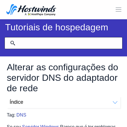
Tutoriais de hospedagem
Alterar as configurações do
servidor DNS do adaptador
de rede
Índice
Navegue para configurações de adaptador de rede
Tag:
DNS
Adicionando servidores DNS adicionais
Agora, para configurar o DNS no Windows Server 2016
Se seu
Servidor Windows
Parece que é ter problemas