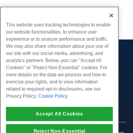
Escrito por
Michael Brower
/
Junho 22, 2017
cópia de URL
This website uses tracking technologies to enable
our website functionalities, to enhance user
experience or to analyze performance and traffic.
We may also share information about your use of
our site with our social media, advertising, and
Produtos
analytics partners. Below, you can "Accept All
Hospedagem na web
Serviços
Cookies" or "Reject Non-Essential" cookies. For
Hospedagem Empresarial
more details on the data we process and how to
Migrações de sites
Comunidade
Revenda de hospedagem
exercise your rights, and to view information
Revendedor com etiqueta em branco
Documentação do Produto
related to required opt-in disclosures, see our
Companhia
Linux gerenciado VPS
Tutoriais
Privacy Policy.
Cookie Policy
Sobre nós
Legal
Linux não gerenciado VPS
Blog
Contate-Nos
Janelas gerenciadas VPS
Termos de serviço
Apoio, suporte
Data centers
Accept All Cookies
Windows não gerenciado VPS
Política de Privacidade
pressione
Conversar ao vivo conosco
Servidores de nuvem
Aplicação da lei
Programa de Afiliados
Abra um bilhete de suporte
Reject Non-Essential
Balanceadores de carga
© 2010-2026 Hostwinds, uma HostPapa Inc. empresa.