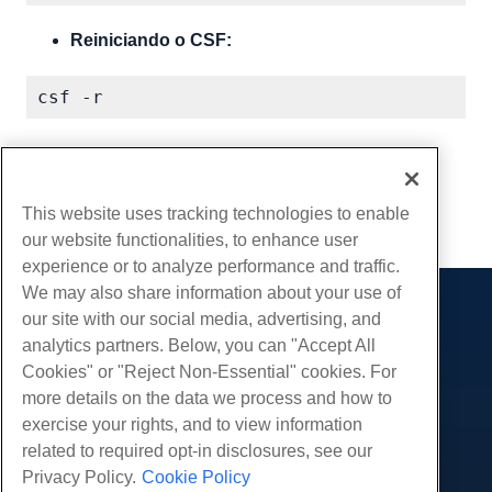
Reiniciando o CSF:
Escrito por
Kevin Laird
/
Maio 14, 2020
cópia de URL
This website uses tracking technologies to enable
our website functionalities, to enhance user
experience or to analyze performance and traffic.
We may also share information about your use of
our site with our social media, advertising, and
Produtos
analytics partners. Below, you can "Accept All
Hospedagem na web
Serviços
Cookies" or "Reject Non-Essential" cookies. For
Hospedagem Empresarial
more details on the data we process and how to
Migrações de sites
Comunidade
Revenda de hospedagem
exercise your rights, and to view information
Revendedor com etiqueta em branco
Documentação do Produto
related to required opt-in disclosures, see our
Companhia
Linux gerenciado VPS
Tutoriais
Privacy Policy.
Cookie Policy
Sobre nós