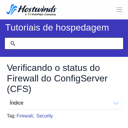
Tutoriais de hospedagem
Verificando o status do
Firewall do ConfigServer
(CFS)
Índice
O que é CSF?
Tag:
Firewall
,
Security
Como faço para verificar se o CSF está em execução?
Desativando / Ativando / Reiniciando CSF