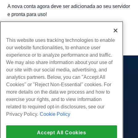
A nova conta agora deve ser adicionada ao seu servidor
e pronta para uso!
Escrito por
Michael Brower
/
Junho 22, 2017
cópia de URL
This website uses tracking technologies to enable
our website functionalities, to enhance user
experience or to analyze performance and traffic.
We may also share information about your use of
our site with our social media, advertising, and
Produtos
analytics partners. Below, you can "Accept All
Hospedagem na web
Serviços
Cookies" or "Reject Non-Essential" cookies. For
Hospedagem Empresarial
more details on the data we process and how to
Migrações de sites
Comunidade
Revenda de hospedagem
exercise your rights, and to view information
Revendedor com etiqueta em branco
Documentação do Produto
related to required opt-in disclosures, see our
Companhia
Linux gerenciado VPS
Tutoriais
Privacy Policy.
Cookie Policy
Sobre nós
Legal
Linux não gerenciado VPS
Blog
Contate-Nos
Janelas gerenciadas VPS
Termos de serviço
Apoio, suporte
Data centers
Accept All Cookies
Windows não gerenciado VPS
Política de Privacidade