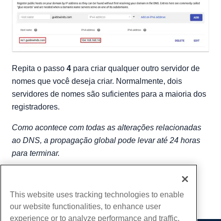
Repita o passo
4
para criar qualquer outro servidor de
nomes que você deseja criar. Normalmente, dois
servidores de nomes são suficientes para a maioria dos
registradores.
Como acontece com todas as alterações relacionadas
ao DNS, a propagação global pode levar até 24 horas
para terminar.
Escrito por
Hostwinds Team
/
fevereiro 14, 2019
cópia de URL
This website uses tracking technologies to enable
our website functionalities, to enhance user
experience or to analyze performance and traffic.