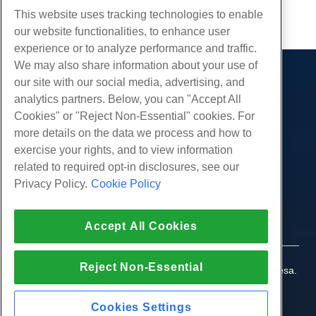
cópia de URL
This website uses tracking technologies to enable
our website functionalities, to enhance user
experience or to analyze performance and traffic.
We may also share information about your use of
our site with our social media, advertising, and
Produtos
analytics partners. Below, you can "Accept All
Hospedagem na web
Serviços
Cookies" or "Reject Non-Essential" cookies. For
Hospedagem Empresarial
more details on the data we process and how to
Migrações de sites
Comunidade
Revenda de hospedagem
exercise your rights, and to view information
Revendedor com etiqueta em branco
Documentação do Produto
related to required opt-in disclosures, see our
Companhia
Linux gerenciado VPS
Tutoriais
Privacy Policy.
Cookie Policy
Sobre nós
Legal
Linux não gerenciado VPS
Blog
Contate-Nos
Janelas gerenciadas VPS
Termos de serviço
Apoio, suporte
Data centers
Accept All Cookies
Windows não gerenciado VPS
Política de Privacidade
pressione
Conversar ao vivo conosco
Servidores de nuvem
Aplicação da lei
Programa de Afiliados
Abra um bilhete de suporte
Reject Non-Essential
Balanceadores de carga
© 2010-2026 Hostwinds, uma HostPapa Inc. empresa.
Acordo de Afiliado
Envie-nos um e-mail
Todos os direitos reservados.
Armazenamento em Bloco
Ligue para nós (888) 404-1279
Armazenamento de Objetos
Cookies Settings