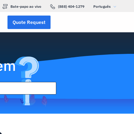
Bate-papo ao vivo
(888) 404-1279
Português
Quote Request
gem