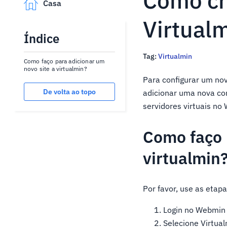
Como cr
Casa
Virtual
Índice
Tag:
Virtualmin
Como faço para adicionar um
novo site a virtualmin?
Para configurar um nov
De volta ao topo
adicionar uma nova co
servidores virtuais n
Como faço 
virtualmin
Por favor, use as etapa
Login no Webmin
Selecione Virtua