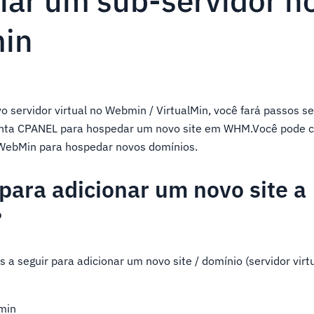
iar um sub-servidor n
min
o servidor virtual no Webmin / VirtualMin, você fará passos 
nta CPANEL para hospedar um novo site em WHM.Você pode c
o WebMin para hospedar novos domínios.
para adicionar um novo site a
?
s a seguir para adicionar um novo site / domínio (servidor vir
lmin