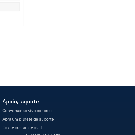
Apoio, suporte
Conversar ao vivo conosco
Abra um bilhete de suporte
Envie-nos um e-mail