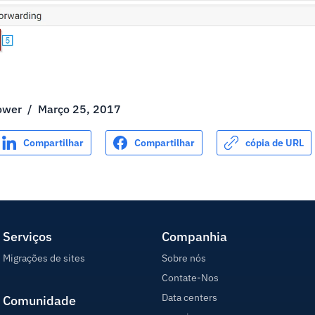
ower
/
Março 25, 2017
Compartilhar
Compartilhar
cópia de URL
Serviços
Companhia
Migrações de sites
Sobre nós
Contate-Nos
Data centers
Comunidade