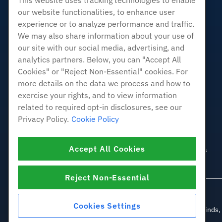
This website uses tracking technologies to enable
Revendedor com etiqueta em
branco
our website functionalities, to enhance user
experience or to analyze performance and traffic.
Linux gerenciado VPS
We may also share information about your use of
Linux não gerenciado VPS
our site with our social media, advertising, and
Janelas gerenciadas VPS
analytics partners. Below, you can "Accept All
Windows não gerenciado VPS
Cookies" or "Reject Non-Essential" cookies. For
Servidores de nuvem
more details on the data we process and how to
Balanceadores de carga
exercise your rights, and to view information
related to required opt-in disclosures, see our
Armazenamento em Bloco
Privacy Policy.
Cookie Policy
Armazenamento de Objetos
SSL Certificados
Accept All Cookies
Hospedagem de aplicativos da
Web.
Reject Non-Essential
Cookies Settings
© 2010-2026 Hostwinds, u