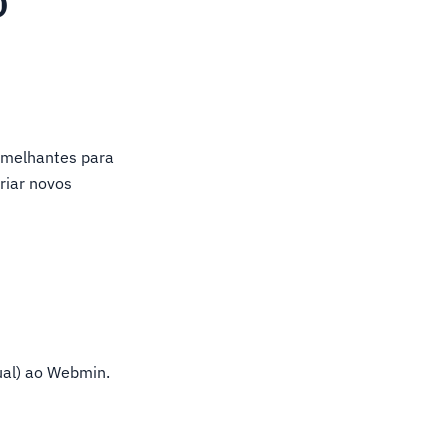
o
semelhantes para
riar novos
tual) ao Webmin.