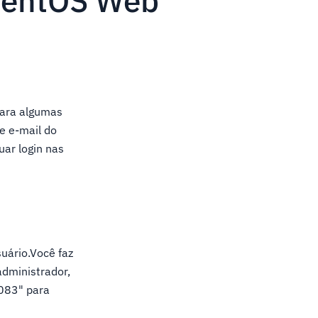
 CentOS Web
para algumas
e e-mail do
uar login nas
uário.Você faz
administrador,
083" para