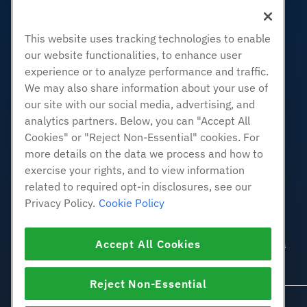
Hospedagem Empresarial
Revenda de hospedagem
This website uses tracking technologies to enable
Revendedor com etiqueta em
branco
our website functionalities, to enhance user
experience or to analyze performance and traffic.
Linux gerenciado VPS
We may also share information about your use of
Linux não gerenciado VPS
our site with our social media, advertising, and
Janelas gerenciadas VPS
analytics partners. Below, you can "Accept All
Windows não gerenciado VPS
Cookies" or "Reject Non-Essential" cookies. For
Servidores de nuvem
more details on the data we process and how to
Balanceadores de carga
exercise your rights, and to view information
related to required opt-in disclosures, see our
Armazenamento em Bloco
Privacy Policy.
Cookie Policy
Armazenamento de Objetos
SSL Certificados
Accept All Cookies
Hospedagem de aplicativos da
Web.
Reject Non-Essential