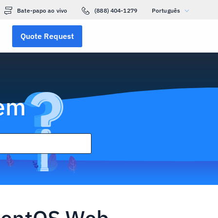
Bate-papo ao vivo
(888) 404-1279
Português
Quote Request
gem