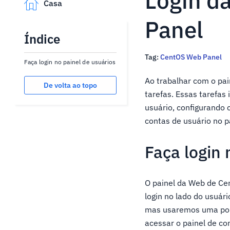
Login d
Casa
Panel
Índice
Tag:
CentOS Web Panel
Faça login no painel de usuários
Ao trabalhar com o pa
De volta ao topo
tarefas. Essas tarefa
usuário, configurando 
contas de usuário no 
Faça login 
O painel da Web de Cen
login no lado do usuár
mas usaremos uma port
acessar o painel de con