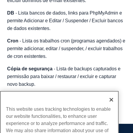
excluir domínios de e-mail existentes.
DB
- Lista bancos de dados, links para PhpMyAdmin e
permite Adicionar e Editar / Suspender / Excluir bancos
de dados existentes.
Cron
- Lista os trabalhos cron (programas agendados) e
permite adicionar, editar / suspender, / excluir trabalhos
de cron existentes.
Cópia de segurança
- Lista de backups capturados e
permissão para baixar / restaurar / excluir e capturar
novo backup.
Escrito por
Evan Winter
/
Outubro 16, 2019
cópia de URL
This website uses tracking technologies to enable
our website functionalities, to enhance user
experience or to analyze performance and traffic.
We may also share information about your use of