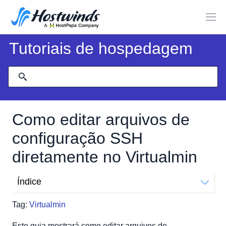
Tutoriais de hospedagem
Como editar arquivos de
configuração SSH
diretamente no Virtualmin
Índice
Como editar arquivos de configuração SSH no
Tag:
Virtualmin
Virtualmin?
Este guia mostrará como editar arquivos de