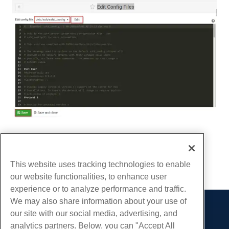
Escrito por
Michael Brower
/
Junho 22, 2017
cópia de URL
This website uses tracking technologies to enable
our website functionalities, to enhance user
experience or to analyze performance and traffic.
We may also share information about your use of
our site with our social media, advertising, and
Produtos
analytics partners. Below, you can "Accept All