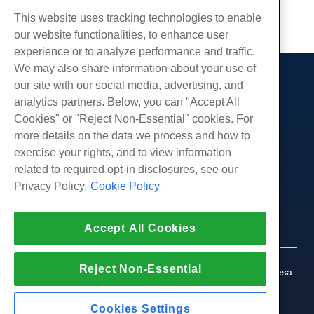
cópia de URL
This website uses tracking technologies to enable
our website functionalities, to enhance user
experience or to analyze performance and traffic.
We may also share information about your use of
our site with our social media, advertising, and
Produtos
analytics partners. Below, you can "Accept All
Hospedagem na web
Serviços
Cookies" or "Reject Non-Essential" cookies. For
Hospedagem Empresarial
more details on the data we process and how to
Migrações de sites
Comunidade
Revenda de hospedagem
exercise your rights, and to view information
Revendedor com etiqueta em branco
Documentação do Produto
related to required opt-in disclosures, see our
Companhia
Linux gerenciado VPS
Tutoriais
Privacy Policy.
Cookie Policy
Sobre nós
Legal
Linux não gerenciado VPS
Blog
Contate-Nos
Janelas gerenciadas VPS
Termos de serviço
Apoio, suporte
Accept All Cookies
Data centers
Windows não gerenciado VPS
Política de Privacidade
pressione
Conversar ao vivo conosco
Servidores de nuvem
Aplicação da lei
Programa de Afiliados
Abra um bilhete de suporte
Reject Non-Essential
Balanceadores de carga
© 2010-2026 Hostwinds, uma HostPapa Inc. empresa.
Acordo de Afiliado
Envie-nos um e-mail
Todos os direitos reservados.
Armazenamento em Bloco
Ligue para nós (888) 404-1279
Armazenamento de Objetos
Cookies Settings