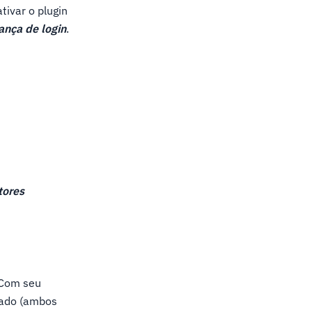
tivar o plugin
ança de login
.
tores
 Com seu
jado (ambos