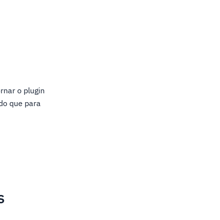
rnar o plugin
do que para
s