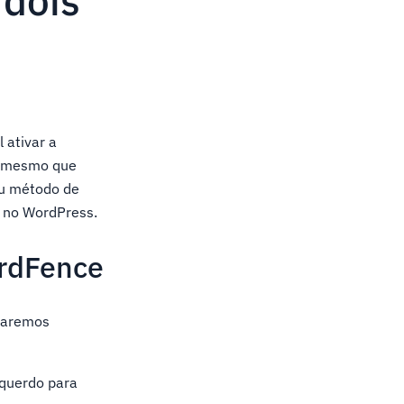
 dois
 ativar a
a, mesmo que
eu método de
o no WordPress.
ordFence
staremos
squerdo para