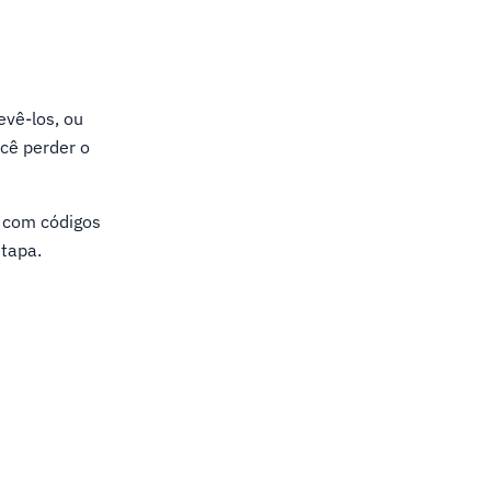
vê-los, ou
ocê perder o
o com códigos
etapa.