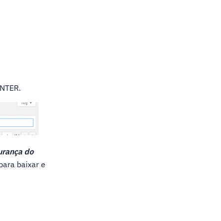
ENTER.
urança do
para baixar e