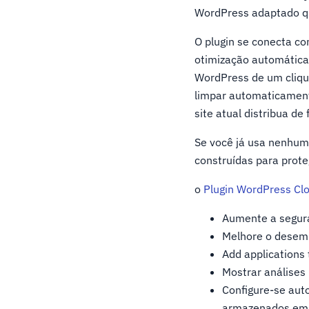
WordPress adaptado qu
O plugin se conecta co
otimização automática
WordPress de um clique
limpar automaticament
site atual distribua de 
Se você já usa nenhum 
construídas para prote
o
Plugin WordPress Clo
Aumente a segura
Melhore o dese
Add applications
Mostrar análises 
Configure-se aut
armazenados em