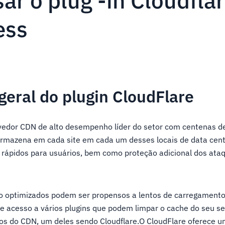
r o plug -in Cloudfla
ess
geral do plugin CloudFlare
vedor CDN de alto desempenho líder do setor com centenas d
rmazena em cada site em cada um desses locais de data cent
s rápidos para usuários, bem como proteção adicional dos at
o optimizados podem ser propensos a lentos de carregamento
 acesso a vários plugins que podem limpar o cache do seu se
os do CDN, um deles sendo Cloudflare.O CloudFlare oferece u