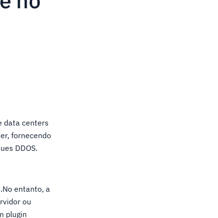
re no
e data centers
er, fornecendo
aques DDOS.
.No entanto, a
rvidor ou
m plugin