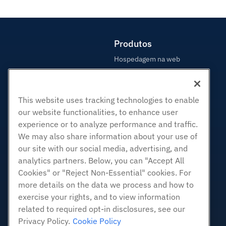
Produtos
Hospedagem na web
Hospedagem Empresarial
Revenda de hospedagem
This website uses tracking technologies to enable
Revendedor com etiqueta em
branco
our website functionalities, to enhance user
experience or to analyze performance and traffic.
Linux gerenciado VPS
We may also share information about your use of
Linux não gerenciado VPS
our site with our social media, advertising, and
Janelas gerenciadas VPS
analytics partners. Below, you can "Accept All
Windows não gerenciado VPS
Cookies" or "Reject Non-Essential" cookies. For
Servidores de nuvem
more details on the data we process and how to
Balanceadores de carga
exercise your rights, and to view information
related to required opt-in disclosures, see our
Armazenamento em Bloco
Privacy Policy.
Cookie Policy
Armazenamento de Objetos