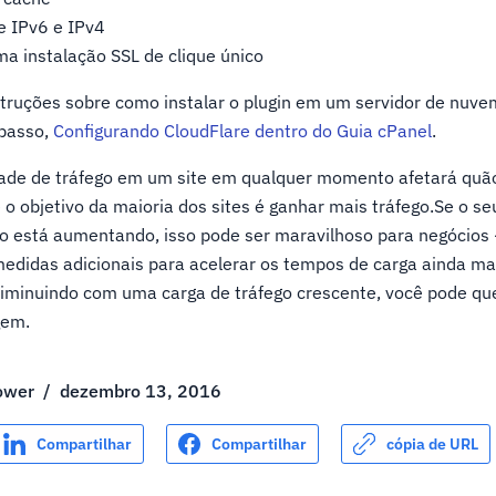
e IPv6 e IPv4
a instalação SSL de clique único
struções sobre como instalar o plugin em um servidor de nuv
 passo,
Configurando CloudFlare dentro do Guia cPanel
.
dade de tráfego em um site em qualquer momento afetará qu
 o objetivo da maioria dos sites é ganhar mais tráfego.Se o se
go está aumentando, isso pode ser maravilhoso para negócio
medidas adicionais para acelerar os tempos de carga ainda ma
iminuindo com uma carga de tráfego crescente, você pode que
gem.
ower
/
dezembro 13, 2016
Compartilhar
Compartilhar
cópia de URL