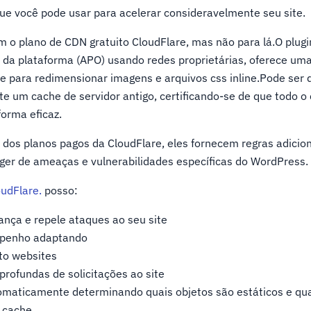
e você pode usar para acelerar consideravelmente seu site.
m o plano de CDN gratuito CloudFlare, mas não para lá.O plugi
 da plataforma (APO) usando redes proprietárias, oferece um
 para redimensionar imagens e arquivos css inline.Pode ser d
e um cache de servidor antigo, certificando-se de que todo o
forma eficaz.
dos planos pagos da CloudFlare, eles fornecem regras adiciona
ger de ameaças e vulnerabilidades específicas do WordPress.
udFlare.
posso:
nça e repele ataques ao seu site
mpenho adaptando
 to websites
profundas de solicitações ao site
omaticamente determinando quais objetos são estáticos e qu
 cache