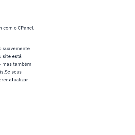
em com o CPanel,
ão suavemente
u site está
s - mas também
is.Se seus
rer atualizar