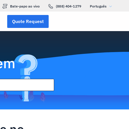
Bate-papo ao vivo
(888) 404-1279
Português
Quote Request
gem