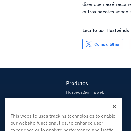
dizer que não é recom
outros pacotes sendo 
Escrito por
Hostwinds
Compartilhar
Produtos
Hospedagem na web
Hospedagem Empresarial
Revenda de hospedagem
This website uses tracking technologies to enable
Revendedor com etiqueta em
branco
our website functionalities, to enhance user
experience or to analyze performance and traffic.
Linux gerenciado VPS