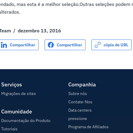
endado, mas esta é a melhor seleção.Outras seleções podem 
alterados.
 Team
/
dezembro 13, 2016
Compartilhar
Compartilhar
cópia de URL
Serviços
Companhia
Migrações de sites
Sobre nós
Contate-Nos
Data centers
Comunidade
pressione
Documentação do Produto
Programa de Afiliados
Tutoriais