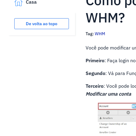
Como po
Casa
WHM?
De volta ao topo
Tag:
WHM
Você pode modificar u
Primeiro
: Faça login 
Segundo
: Vá para Fun
Terceiro
: Você pode lo
Modificar uma conta