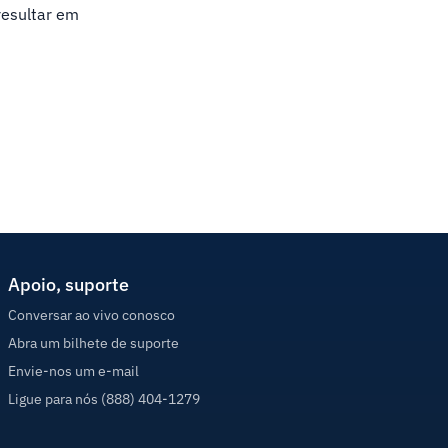
resultar em
Apoio, suporte
Conversar ao vivo conosco
Abra um bilhete de suporte
Envie-nos um e-mail
Ligue para nós (888) 404-1279