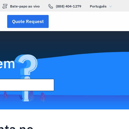
Bate-papo ao vivo
(888) 404-1279
Português
Quote Request
gem