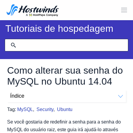
Tutoriais de hospedagem
Como alterar sua senha do
MySQL no Ubuntu 14.04
Índice
Redefinir senha do MySQL
Tag:
MySQL
,
Security
,
Ubuntu
Pare o servidor MySQL
Mudando a senha
Se você gostaria de redefinir a senha para a senha do
Para o MySQL 5.7.6 e mais recente, use o seguinte
MySQL do usuário raiz, este guia irá ajudá-lo através