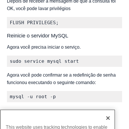
Depois de receber a mensagem de que a consulta foi
OK, você pode lavar privilégios
Reinicie o servidor MySQL
Agora você precisa iniciar o serviço.
Agora você pode confirmar se a redefinição de senha
funcionou executando o seguinte comando:
Escrito por
Hostwinds Team
/
abril 11, 2018
cópia de URL
This website uses tracking technologies to enable