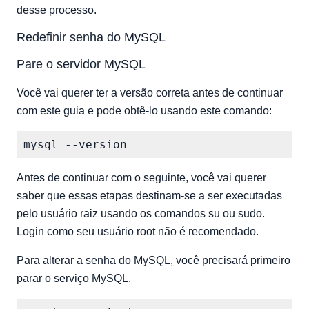
comando no prompt de comando mysql.
desse processo.
Para usuários mysql 5.7.5 e mais antigos no prompt de
comando mysql:
Redefinir senha do MySQL
Reinicie o servidor MySQL
Pare o servidor MySQL
Você vai querer ter a versão correta antes de continuar
com este guia e pode obtê-lo usando este comando:
Antes de continuar com o seguinte, você vai querer
saber que essas etapas destinam-se a ser executadas
pelo usuário raiz usando os comandos su ou sudo.
Login como seu usuário root não é recomendado.
Para alterar a senha do MySQL, você precisará primeiro
parar o serviço MySQL.