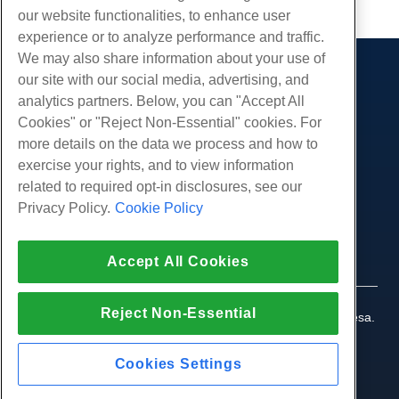
our website functionalities, to enhance user
experience or to analyze performance and traffic.
We may also share information about your use of
our site with our social media, advertising, and
Produtos
analytics partners. Below, you can "Accept All
Hospedagem na web
Serviços
Cookies" or "Reject Non-Essential" cookies. For
Hospedagem Empresarial
more details on the data we process and how to
Migrações de sites
Comunidade
Revenda de hospedagem
exercise your rights, and to view information
Revendedor com etiqueta em branco
Documentação do Produto
related to required opt-in disclosures, see our
Companhia
Linux gerenciado VPS
Tutoriais
Privacy Policy.
Cookie Policy
Sobre nós
Legal
Linux não gerenciado VPS
Blog
Contate-Nos
Janelas gerenciadas VPS
Termos de serviço
Apoio, suporte
Data centers
Accept All Cookies
Windows não gerenciado VPS
Política de Privacidade
pressione
Conversar ao vivo conosco
Servidores de nuvem
Aplicação da lei
Programa de Afiliados
Abra um bilhete de suporte
Reject Non-Essential
Balanceadores de carga
© 2010-2026 Hostwinds, uma HostPapa Inc. empresa.
Acordo de Afiliado
Envie-nos um e-mail
Todos os direitos reservados.
Armazenamento em Bloco
Ligue para nós (888) 404-1279
Armazenamento de Objetos
Cookies Settings
SSL Certificados