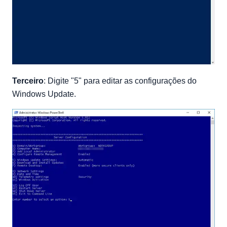
Terceiro
: Digite "5" para editar as configurações do
Windows Update.