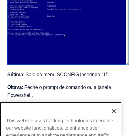
Sétima
: Saia do menu SCONFIG inserindo "15".
Oitava
: Feche o prompt de comando ou a janela
Powershell.
Escrito por
Hostwinds Team
/
janeiro 16, 2019
cópia de URL
This website uses tracking technologies to enable
our website functionalities, to enhance user
experience or to analyze performance and traffic.