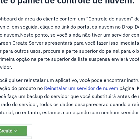
ite o painel de controle de nuvem.
hboard da área do cliente contém um "Controle de nuvem" d
n e, em seguida, clique no link do portal da nuvem no Drop-
de nuvem.Neste ponto, se você ainda não tiver um servidor c
Green Create Server apresentará para você fazer isso imedia
 para outros usos, procure a parte superior do painel para o 
meira opção na parte superior da lista suspensa enviará voc
vidor.
ocê quiser reinstalar um aplicativo, você pode encontrar instr
ação do produto no
Reinstalar um servidor de nuvem
página.
 faça um backup do servidor que você substituirá antes de r
rado do servidor, todos os dados desaparecerão quando a rei
utorial, no entanto, estamos começando com nenhum servidor 