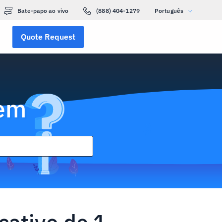
Bate-papo ao vivo
(888) 404-1279
Português
Quote Request
gem