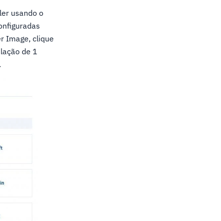
ler usando o
onfiguradas
r Image, clique
alação de 1
.