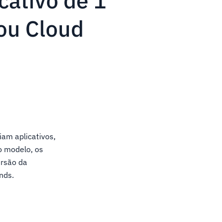
cativo de 1
ou Cloud
am aplicativos,
o modelo, os
ersão da
nds.