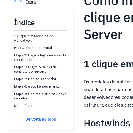
Como ins
Casa
clique 
Índice
Server
1 clique em Modelos de
Aplicativos
Hostwinds Cloud Portal.
Etapa 1: Faça o login na área do
seu cliente.
1 clique e
Etapa 2: Digite o painel de
controle de nuvem.
Etapa 3: Crie seu servidor.
Os modelos de aplicat
Etapa 4: escolha seu plano.
criando a base para o
Etapa 4: finalize e crie seu novo
desenvolvedores podem
servidor.
estrutura que eles es
Notas finais
De volta ao topo
Hostwinds 