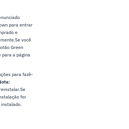
enunciado
Down para entrar
omprado e
tamente.Se você
botão Green
ê para a página
uções para fazê-
Nota:
einstalar.Se
nstalação for
instalado.