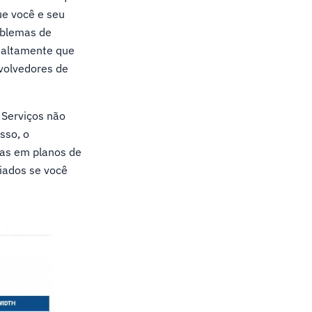
ue você e seu
oblemas de
 altamente que
volvedores de
 Serviços não
sso, o
ias em planos de
iados se você