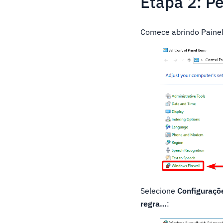
Etapa 2: P
Comece abrindo Painel
Selecione
Configuraçõ
regra…
: