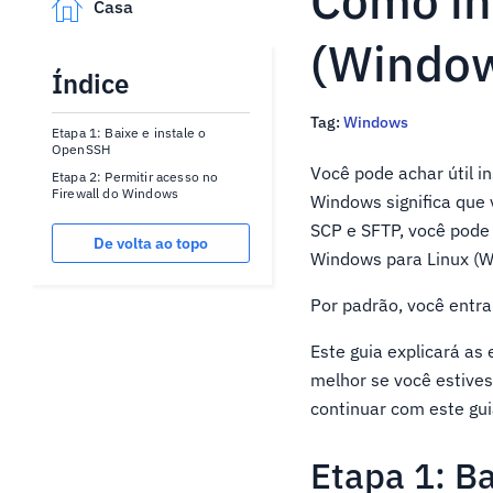
Como in
Casa
(Window
Índice
Tag:
Windows
Etapa 1: Baixe e instale o
OpenSSH
Você pode achar útil i
Etapa 2: Permitir acesso no
Firewall do Windows
Windows significa que 
SCP e SFTP, você pode 
De volta ao topo
Windows para Linux (WS
Por padrão, você entr
Este guia explicará as
melhor se você estives
continuar com este gui
Etapa 1: B