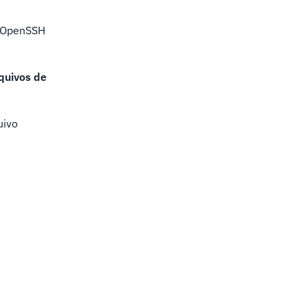
o OpenSSH
rquivos de
uivo