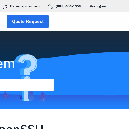
Bate-papo ao vivo
(888) 404-1279
Português
Quote Request
gem