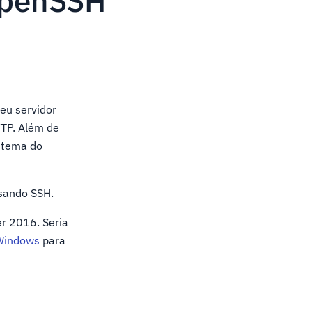
 OpenSSH
eu servidor
FTP. Além de
istema do
usando SSH.
er 2016. Seria
 Windows
para