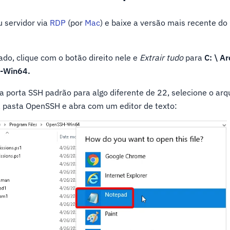
 servidor via
RDP
(por
Mac
) e baixe a versão mais recente d
ado, clique com o botão direito nele e
Extrair tudo
para
C: \ A
-Win64.
a porta SSH padrão para algo diferente de 22, selecione o arq
a pasta OpenSSH e abra com um editor de texto: