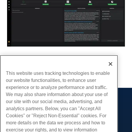
Escrito por
Luke Johnston
/
Março 11, 2020
cópia de URL
This website uses tracking technologies to enable
our website functionalities, to enhance user
experience or to analyze performance and traffic.
We may also share information about your use of
our site with our social media, advertising, and
Produtos
analytics partners. Below, you can "Accept All
Hospedagem na web
Serviços
Cookies" or "Reject Non-Essential" cookies. For
Hospedagem Empresarial
more details on the data we process and how to
Migrações de sites
Comunidade
Revenda de hospedagem
exercise your rights, and to view information