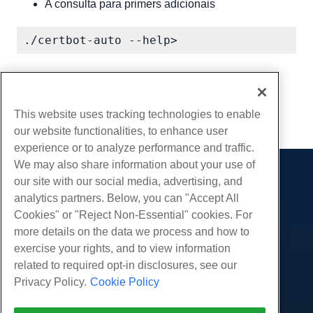
A consulta para primers adicionais
Escrito por
Hostwinds Team
/
abril 24, 2018
cópia de URL
This website uses tracking technologies to enable
our website functionalities, to enhance user
experience or to analyze performance and traffic.
We may also share information about your use of
our site with our social media, advertising, and
Produtos
analytics partners. Below, you can "Accept All
Hospedagem na web
Serviços
Cookies" or "Reject Non-Essential" cookies. For
Hospedagem Empresarial
more details on the data we process and how to
Migrações de sites
Comunidade
Revenda de hospedagem
exercise your rights, and to view information
Revendedor com etiqueta em branco
Documentação do Produto
related to required opt-in disclosures, see our
Companhia
Linux gerenciado VPS
Tutoriais
Privacy Policy.
Cookie Policy
Sobre nós
Legal
Linux não gerenciado VPS
Blog
Contate-Nos