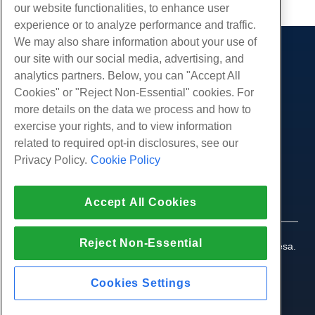
our website functionalities, to enhance user
experience or to analyze performance and traffic.
We may also share information about your use of
our site with our social media, advertising, and
Produtos
analytics partners. Below, you can "Accept All
Hospedagem na web
Serviços
Cookies" or "Reject Non-Essential" cookies. For
Hospedagem Empresarial
more details on the data we process and how to
Migrações de sites
Comunidade
Revenda de hospedagem
exercise your rights, and to view information
Revendedor com etiqueta em branco
Documentação do Produto
related to required opt-in disclosures, see our
Companhia
Linux gerenciado VPS
Tutoriais
Privacy Policy.
Cookie Policy
Sobre nós
Legal
Linux não gerenciado VPS
Blog
Contate-Nos
Janelas gerenciadas VPS
Termos de serviço
Apoio, suporte
Data centers
Accept All Cookies
Windows não gerenciado VPS
Política de Privacidade
pressione
Conversar ao vivo conosco
Servidores de nuvem
Aplicação da lei
Programa de Afiliados
Abra um bilhete de suporte
Reject Non-Essential
Balanceadores de carga
© 2010-2026 Hostwinds, uma HostPapa Inc. empresa.
Acordo de Afiliado
Envie-nos um e-mail
Todos os direitos reservados.
Armazenamento em Bloco
Ligue para nós (888) 404-1279
Armazenamento de Objetos
Cookies Settings
SSL Certificados