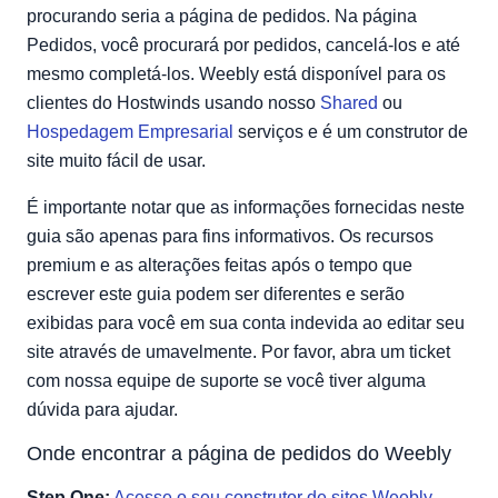
Pedidos de exemplo
procurando seria a página de pedidos. Na página
Pedidos, você procurará por pedidos, cancelá-los e até
mesmo completá-los. Weebly está disponível para os
clientes do Hostwinds usando nosso
Shared
ou
Hospedagem Empresarial
serviços e é um construtor de
site muito fácil de usar.
É importante notar que as informações fornecidas neste
guia são apenas para fins informativos. Os recursos
premium e as alterações feitas após o tempo que
escrever este guia podem ser diferentes e serão
exibidas para você em sua conta indevida ao editar seu
site através de umavelmente. Por favor, abra um ticket
com nossa equipe de suporte se você tiver alguma
dúvida para ajudar.
Onde encontrar a página de pedidos do Weebly
Step One:
Acesse o seu construtor de sites Weebly