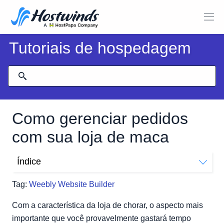
Tutoriais de hospedagem
Como gerenciar pedidos
com sua loja de maca
Índice
Onde encontrar a página de pedidos do Weebly
Tag:
Weebly Website Builder
Como Pesquisar Pedidos
Exportando pedidos
Com a característica da loja de chorar, o aspecto mais
Carrinhos abandonados
importante que você provavelmente gastará tempo