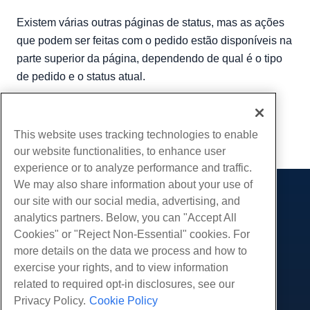
Existem várias outras páginas de status, mas as ações
que podem ser feitas com o pedido estão disponíveis na
parte superior da página, dependendo de qual é o tipo
de pedido e o status atual.
Escrito por
Hostwinds Team
/
Julho 28, 2018
cópia de URL
This website uses tracking technologies to enable
our website functionalities, to enhance user
experience or to analyze performance and traffic.
We may also share information about your use of
our site with our social media, advertising, and
Produtos
analytics partners. Below, you can "Accept All
Hospedagem na web
Serviços
Cookies" or "Reject Non-Essential" cookies. For
Hospedagem Empresarial
more details on the data we process and how to
Migrações de sites
Comunidade
Revenda de hospedagem
exercise your rights, and to view information
Revendedor com etiqueta em branco
Documentação do Produto
related to required opt-in disclosures, see our
Companhia
Linux gerenciado VPS
Tutoriais
Privacy Policy.
Cookie Policy
Sobre nós