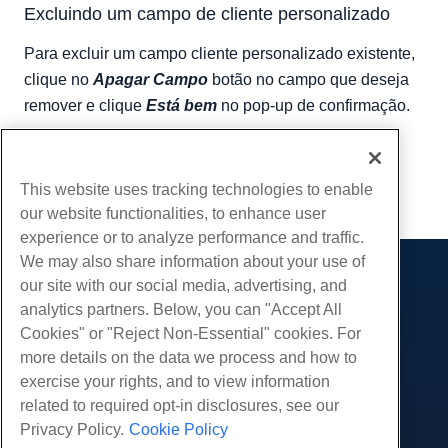
Excluindo um campo de cliente personalizado
Para excluir um campo cliente personalizado existente,
clique no
Apagar Campo
botão no campo que deseja
remover e clique
Está bem
no pop-up de confirmação.
Escrito por
Hostwinds Team
/
setembro 20, 2018
cópia de URL
This website uses tracking technologies to enable
our website functionalities, to enhance user
experience or to analyze performance and traffic.
We may also share information about your use of
our site with our social media, advertising, and
Produtos
analytics partners. Below, you can "Accept All
Hospedagem na web
Serviços
Cookies" or "Reject Non-Essential" cookies. For
Hospedagem Empresarial
more details on the data we process and how to
Migrações de sites
Comunidade
Revenda de hospedagem
exercise your rights, and to view information
Revendedor com etiqueta em branco
Documentação do Produto
related to required opt-in disclosures, see our
Companhia
Linux gerenciado VPS
Tutoriais
Privacy Policy.
Cookie Policy
Sobre nós
Linux não gerenciado VPS