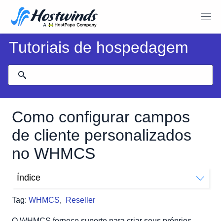
Tutoriais de hospedagem
Como configurar campos
de cliente personalizados
no WHMCS
Índice
Adicionar um campo cliente personalizado
Tag:
WHMCS
,
Reseller
Modificando um campo de cliente personalizado
Excluindo um campo de cliente personalizado
O WHMCS fornece suporte para criar seus próprios