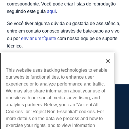
correspondente. Você pode criar listas de reprodução
seguindo este guia
aqui
.
Se você tiver alguma dúvida ou gostaria de assistência,
entre em contato conosco através de bate-papo ao vivo
ou por
enviar um tíquete
com nossa equipe de suporte
técnico.
Escrito por
Hostwinds Team
/
Junho 15, 2018
cópia de URL
This website uses tracking technologies to enable
our website functionalities, to enhance user
experience or to analyze performance and traffic.
We may also share information about your use of
our site with our social media, advertising, and
Produtos
analytics partners. Below, you can "Accept All
Hospedagem na web
Serviços
Cookies" or "Reject Non-Essential" cookies. For
Hospedagem Empresarial
more details on the data we process and how to
Migrações de sites
Comunidade
Revenda de hospedagem
exercise your rights, and to view information