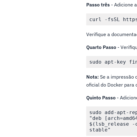
Passo três
- Adicione 
Verifique a documentaç
Quarto Passo
- Verifiq
Nota:
Se a impressão d
oficial do Docker para 
Quinto Passo
- Adicion
sudo add-apt-rep
"deb [arch=amd6
$(lsb_release -c