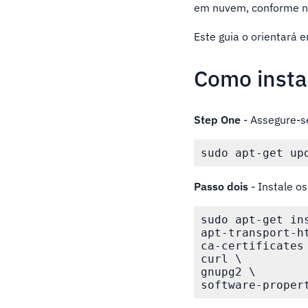
em nuvem, conforme n
Este guia o orientará
Como insta
Step One
- Assegure-se
Passo dois
- Instale o
sudo apt-get ins
apt-transport-ht
ca-certificates 
curl \

gnupg2 \
