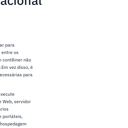
racional
ar para
 entre os
m contêiner não
.Em vez disso, é
ecessárias para
execute
r Web, servidor
rios
 portáteis,
de hospedagem