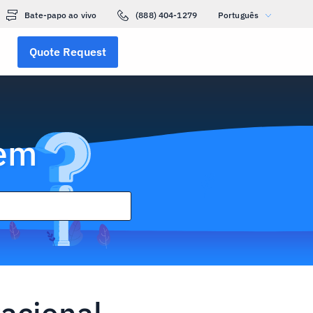
Bate-papo ao vivo
(888) 404-1279
Português
Quote Request
gem