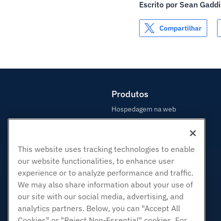
Escrito por
Sean Gaddi
Compartilhar
Produtos
Hospedagem na web
Hospedagem Empresarial
Revenda de hospedagem
This website uses tracking technologies to enable
Revendedor com etiqueta em
branco
our website functionalities, to enhance user
experience or to analyze performance and traffic.
Linux gerenciado VPS
We may also share information about your use of
Linux não gerenciado VPS
our site with our social media, advertising, and
Janelas gerenciadas VPS
analytics partners. Below, you can "Accept All
Windows não gerenciado VPS
Cookies" or "Reject Non-Essential" cookies. For