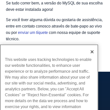
Se tudo correr bem, a versão do MySQL de sua escolha
deve estar instalada agora!
Se você tiver alguma dúvida ou gostaria de assistência,
entre em contato conosco através de bate-papo ao vivo
ou por
enviar um tíquete
com nossa equipe de suporte
técnico.
Escrito por
Michael Brower
/
Junho 22, 2017
cópia de URL
This website uses tracking technologies to enable
our website functionalities, to enhance user
experience or to analyze performance and traffic.
We may also share information about your use of
our site with our social media, advertising, and
Produtos
analytics partners. Below, you can "Accept All
Hospedagem na web
Serviços
Cookies" or "Reject Non-Essential" cookies. For
Hospedagem Empresarial
more details on the data we process and how to
Migrações de sites
Comunidade
Revenda de hospedagem
exercise your rights, and to view information