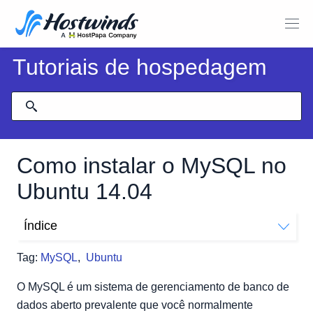
Tutoriais de hospedagem
Como instalar o MySQL no
Ubuntu 14.04
Índice
Como instalar o MySQL no Ubuntu 14.04
Tag:
MySQL
,
Ubuntu
MySQL 5.5 ou 5.6
MySQL 5.7
O MySQL é um sistema de gerenciamento de banco de
dados aberto prevalente que você normalmente