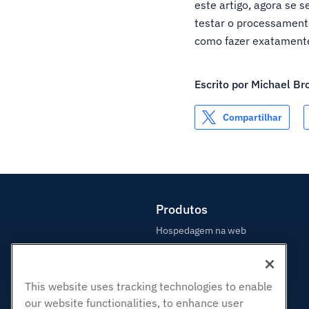
este artigo, agora se 
testar o processament
como fazer exatamente
Escrito por
Michael Br
Compartilhar
Produtos
Hospedagem na web
Hospedagem Empresarial
Revenda de hospedagem
This website uses tracking technologies to enable
Revendedor com etiqueta em
branco
our website functionalities, to enhance user