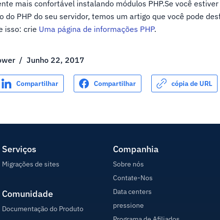
sente mais confortável instalando módulos PHP.Se você estive
o do PHP do seu servidor, temos um artigo que você pode des
 isso: crie
Uma página de informações PHP
.
ower
/
Junho 22, 2017
Compartilhar
Compartilhar
cópia de URL
Serviços
Companhia
Migrações de sites
Sobre nós
Contate-Nos
Data centers
Comunidade
pressione
Documentação do Produto
Programa de Afiliados