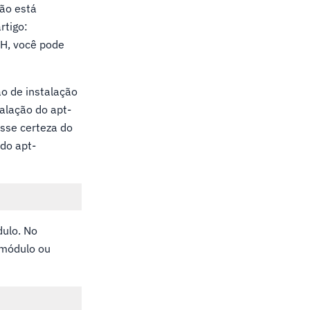
não está
rtigo:
SH, você pode
ão de instalação
alação do apt-
sse certeza do
do apt-
dulo. No
 módulo ou