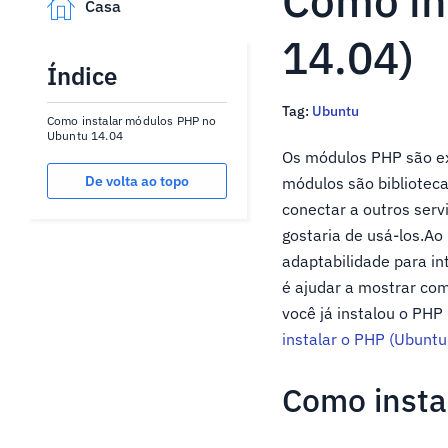
Como in
Casa
14.04)
Índice
Tag:
Ubuntu
Como instalar módulos PHP no
Ubuntu 14.04
Os módulos PHP são ex
De volta ao topo
módulos são biblioteca
conectar a outros ser
gostaria de usá-los.Ao
adaptabilidade para i
é ajudar a mostrar com
você já instalou o PHP
instalar o PHP (Ubuntu
Como insta