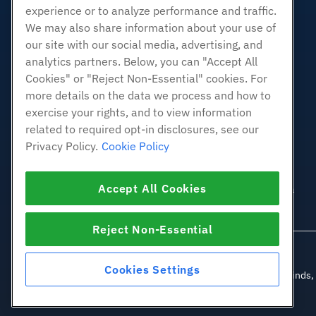
experience or to analyze performance and traffic.
Linux gerenciado VPS
We may also share information about your use of
Linux não gerenciado VPS
our site with our social media, advertising, and
Janelas gerenciadas VPS
analytics partners. Below, you can "Accept All
Windows não gerenciado VPS
Cookies" or "Reject Non-Essential" cookies. For
Servidores de nuvem
more details on the data we process and how to
Balanceadores de carga
exercise your rights, and to view information
related to required opt-in disclosures, see our
Armazenamento em Bloco
Privacy Policy.
Cookie Policy
Armazenamento de Objetos
SSL Certificados
Accept All Cookies
Hospedagem de aplicativos da
Web.
Reject Non-Essential
Cookies Settings
© 2010-2026 Hostwinds, u