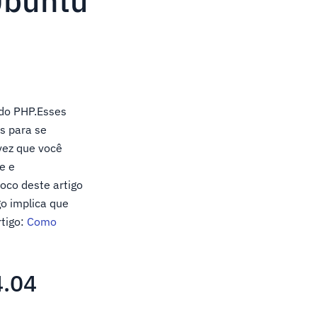
Ubuntu
 do PHP.Esses
s para se
vez que você
e e
oco deste artigo
go implica que
rtigo:
Como
4.04