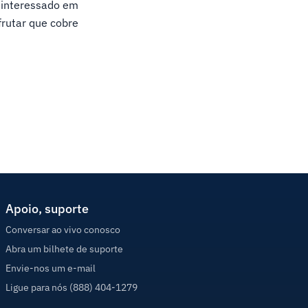
r interessado em
frutar que cobre
Apoio, suporte
Conversar ao vivo conosco
Abra um bilhete de suporte
Envie-nos um e-mail
Ligue para nós (888) 404-1279