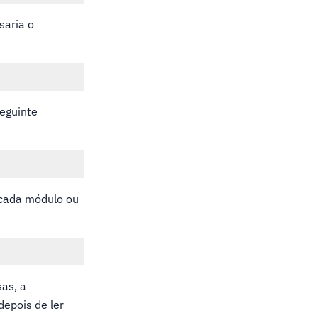
saria o
seguinte
 cada módulo ou
as, a
epois de ler