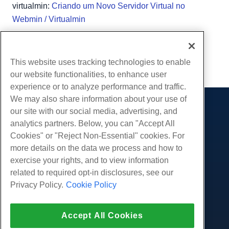
virtualmin:
Criando um Novo Servidor Virtual no
Webmin / Virtualmin
Escrito por
Michael Brower
/
Junho 22, 2017
cópia de URL
This website uses tracking technologies to enable
our website functionalities, to enhance user
experience or to analyze performance and traffic.
We may also share information about your use of
our site with our social media, advertising, and
Produtos
analytics partners. Below, you can "Accept All
Hospedagem na web
Serviços
Cookies" or "Reject Non-Essential" cookies. For
Hospedagem Empresarial
more details on the data we process and how to
Migrações de sites
Comunidade
Revenda de hospedagem
exercise your rights, and to view information
Revendedor com etiqueta em branco
Documentação do Produto
related to required opt-in disclosures, see our
Companhia
Linux gerenciado VPS
Tutoriais
Privacy Policy.
Cookie Policy
Sobre nós
Legal
Linux não gerenciado VPS
Blog
Contate-Nos
Janelas gerenciadas VPS
Termos de serviço
Apoio, suporte
Data centers
Accept All Cookies
Windows não gerenciado VPS
Política de Privacidade
pressione
Conversar ao vivo conosco