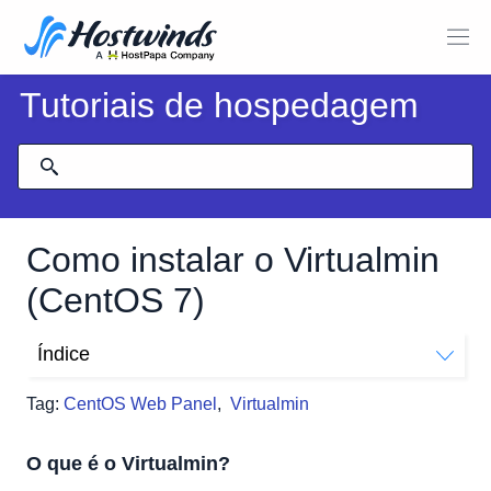
Tutoriais de hospedagem
Como instalar o Virtualmin
(CentOS 7)
Índice
O que é o Virtualmin?
Tag:
CentOS Web Panel
,
Virtualmin
Como faço para instalar o Virtualmin no CentOS 7?
Conclua a configuração do Virtualmin com o assistente
O que é o Virtualmin?
de pós-instalação