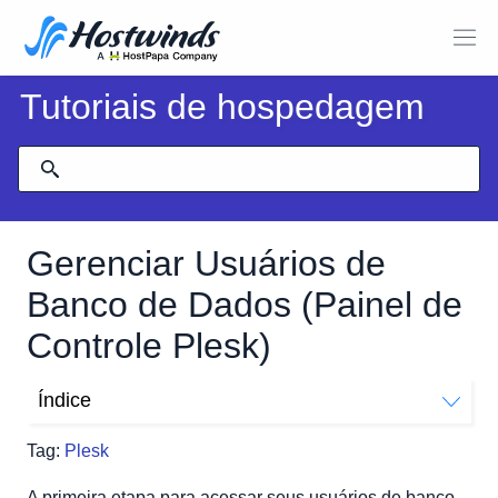
Tutoriais de hospedagem
Gerenciar Usuários de
Banco de Dados (Painel de
Controle Plesk)
Índice
Adicionando um Novo Usuário de Banco de Dados
Tag:
Plesk
Modificando um usuário de banco de dados existente
Excluindo um usuário de banco de dados
A primeira etapa para acessar seus usuários de banco