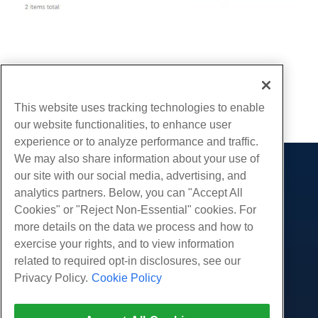
Escrito por
Hostwinds Team
/
dezembro 28, 2019
cópia de URL
This website uses tracking technologies to enable
our website functionalities, to enhance user
experience or to analyze performance and traffic.
We may also share information about your use of
our site with our social media, advertising, and
Produtos
analytics partners. Below, you can "Accept All
Hospedagem na web
Serviços
Cookies" or "Reject Non-Essential" cookies. For
Hospedagem Empresarial
more details on the data we process and how to
Migrações de sites
Comunidade
Revenda de hospedagem
exercise your rights, and to view information
Revendedor com etiqueta em branco
Documentação do Produto
related to required opt-in disclosures, see our
Companhia
Linux gerenciado VPS
Tutoriais
Privacy Policy.
Cookie Policy
Sobre nós
Legal
Linux não gerenciado VPS
Blog
Contate-Nos
Janelas gerenciadas VPS
Termos de serviço