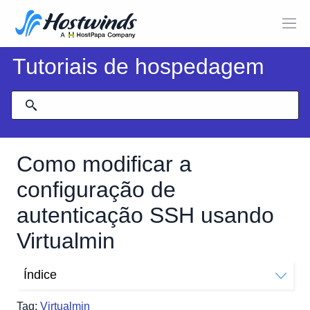
Tutoriais de hospedagem
Como modificar a
configuração de
autenticação SSH usando
Virtualmin
Índice
Como modifico a configuração de autenticação SSH
Tag:
Virtualmin
usando o Virtualmin?