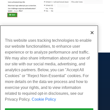
Escrito por
Michael Brower
/
Março 22, 2017
cópia de URL
This website uses tracking technologies to enable
our website functionalities, to enhance user
experience or to analyze performance and traffic.
We may also share information about your use of
our site with our social media, advertising, and
Produtos
analytics partners. Below, you can "Accept All
Hospedagem na web
Serviços
Cookies" or "Reject Non-Essential" cookies. For
Hospedagem Empresarial
more details on the data we process and how to
Migrações de sites
Comunidade
Revenda de hospedagem
exercise your rights, and to view information
Revendedor com etiqueta em branco
Documentação do Produto
related to required opt-in disclosures, see our
Companhia
Linux gerenciado VPS
Tutoriais
Privacy Policy.
Cookie Policy
Sobre nós
Legal
Linux não gerenciado VPS
Blog
Contate-Nos