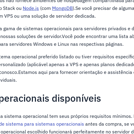
ds não fornece ambientes de hospedagem compartilhada para
p Stack ou
Node.js
(com
MongoDB
).Se você precisar de algum
um VPS ou uma solução de servidor dedicada.
gama de sistemas operacionais para servidores privados e 
 nossas soluções de servidor.Você pode encontrar uma lista 
ara servidores Windows e Linux nas respectivas páginas.
tema operacional preferido listado ou tiver requisitos específ
rsonalizado (aplicável apenas a VPS e apenas planos dedicado
conosco.Estamos aqui para fornecer orientação e assistênci
viduais.
peracionais disponíveis
da sistema operacional tem seus próprios requisitos mínimos. P
de sistema para sistemas operacionais
antes da compra, se vo
operacional escolhido funcionará perfeitamente no servidor d