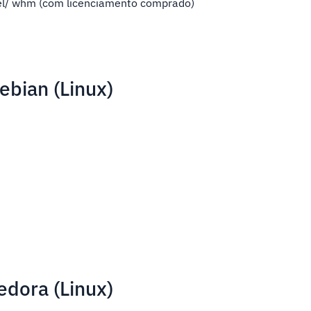
el/ whm (com licenciamento comprado)
ebian (Linux)
edora (Linux)