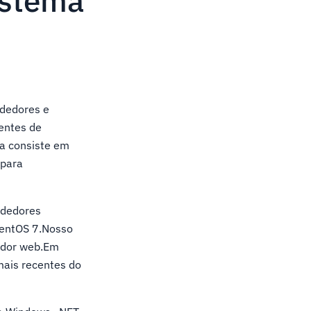
istema
ndedores e
entes de
ra consiste em
 para
ndedores
CentOS 7.Nosso
idor web.Em
mais recentes do