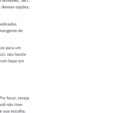
 Windows, .NET,
a dessas opções,
dedicados
abrangente de
icos para um
s), não hesite
a com base em
or favor, reveja
cê não tiver
e sua escolha.