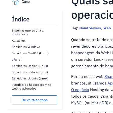
Quais s
Casa
operaci
Índice
Tag:
Cloud Servers
,
Web H
Sistemas operacionais
disponíveis
Quando se trata de no
Almalinux
revendedores brancos,
Servidores Windows
hospedagem da Web L
Servidores CentOS (Linux)
um servidor Linux, ser
cPanel
gerenciamento de banc
Servidores Debian (Linux)
Servidores Fedora (Linux)
Para a nossa web
Sha
Servidores Ubuntu (Linux)
brancos, utilizamos
Ap
Tutoriais de hospedagem na
web relacionados:
O negócio
Hosting da w
todos os casos, garan
De volta ao topo
MySQL (ou MariaDB) e 