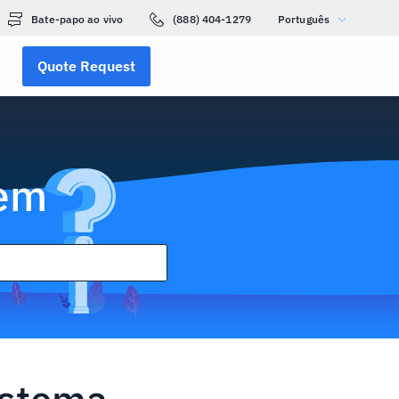
Bate-papo ao vivo
(888) 404-1279
Português
Quote Request
gem