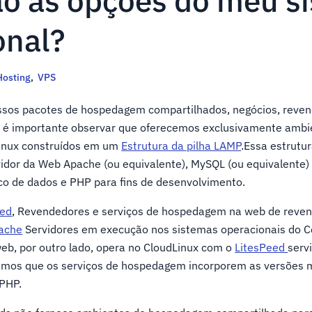
ão as opções do meu s
onal?
osting
,
VPS
ssos pacotes de hospedagem compartilhados, negócios, reve
 é importante observar que oferecemos exclusivamente ambi
inux construídos em um
Estrutura da pilha LAMP
.Essa estrutu
vidor da Web Apache (ou equivalente), MySQL (ou equivalente)
o de dados e PHP para fins de desenvolvimento.
red
, Revendedores e serviços de hospedagem na web de reve
ache
Servidores em execução nos sistemas operacionais do 
eb, por outro lado, opera no CloudLinux com o
LitesPeed
serv
timos que os serviços de hospedagem incorporem as versões 
PHP.