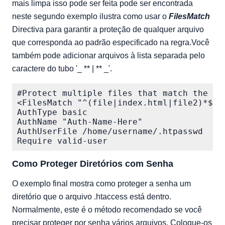
mais limpa isso pode ser feita pode ser encontrada
neste segundo exemplo ilustra como usar o
FilesMatch
Directiva para garantir a proteção de qualquer arquivo
que corresponda ao padrão especificado na regra.Você
também pode adicionar arquivos à lista separada pelo
caractere do tubo '_ ** | ** _'.
#Protect multiple files that match the pat
<FilesMatch "^(file|index.html|file2)*$">

AuthType basic

AuthName "Auth-Name-Here"

AuthUserFile /home/username/.htpasswd

Como Proteger Diretórios com Senha
O exemplo final mostra como proteger a senha um
diretório que o arquivo .htaccess está dentro.
Normalmente, este é o método recomendado se você
precisar proteger por senha vários arquivos. Coloque-os