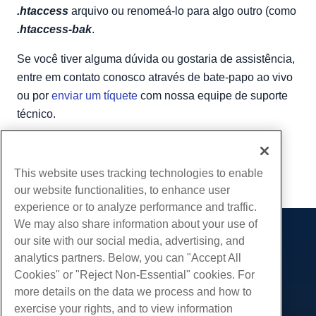
.htaccess
arquivo ou renomeá-lo para algo outro (como
.htaccess-bak
.
Se você tiver alguma dúvida ou gostaria de assistência,
entre em contato conosco através de bate-papo ao vivo
ou por
enviar um tíquete
com nossa equipe de suporte
técnico.
Escrito por
Michael Brower
/
Junho 22, 2017
cópia de URL
This website uses tracking technologies to enable
our website functionalities, to enhance user
experience or to analyze performance and traffic.
We may also share information about your use of
our site with our social media, advertising, and
Produtos
analytics partners. Below, you can "Accept All
Hospedagem na web
Serviços
Cookies" or "Reject Non-Essential" cookies. For
Hospedagem Empresarial
more details on the data we process and how to
Migrações de sites
Comunidade
Revenda de hospedagem
exercise your rights, and to view information