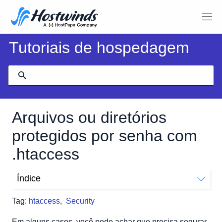
Tutoriais de hospedagem
Arquivos ou diretórios
protegidos por senha com
.htaccess
Índice
Como Proteger Arquivos com Senha
Tag:
htaccess
,
Security
Como proteger vários arquivos com senha
Como Proteger Diretórios com Senha
Em alguns casos, você pode achar que precisa segurar