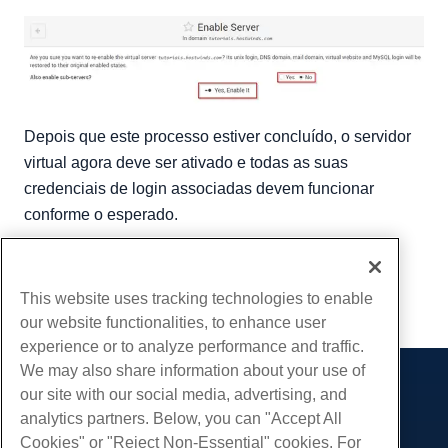
Depois que este processo estiver concluído, o servidor
virtual agora deve ser ativado e todas as suas
credenciais de login associadas devem funcionar
conforme o esperado.
Escrito por
Michael Brower
/
Junho 21, 2017
cópia de URL
This website uses tracking technologies to enable
our website functionalities, to enhance user
experience or to analyze performance and traffic.
We may also share information about your use of
our site with our social media, advertising, and
Produtos
analytics partners. Below, you can "Accept All
Hospedagem na web
Serviços
Cookies" or "Reject Non-Essential" cookies. For