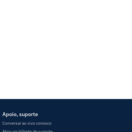
Apoio, suporte
Conversar ao vivo conosco
Abra um bilhete de suporte