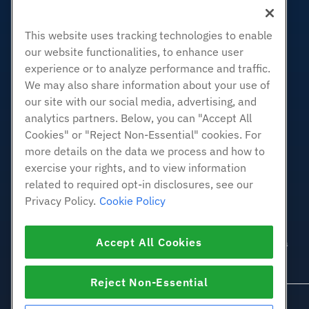
Revenda de hospedagem
This website uses tracking technologies to enable
Revendedor com etiqueta em
branco
our website functionalities, to enhance user
experience or to analyze performance and traffic.
Linux gerenciado VPS
We may also share information about your use of
Linux não gerenciado VPS
our site with our social media, advertising, and
Janelas gerenciadas VPS
analytics partners. Below, you can "Accept All
Windows não gerenciado VPS
Cookies" or "Reject Non-Essential" cookies. For
Servidores de nuvem
more details on the data we process and how to
Balanceadores de carga
exercise your rights, and to view information
related to required opt-in disclosures, see our
Armazenamento em Bloco
Privacy Policy.
Cookie Policy
Armazenamento de Objetos
SSL Certificados
Accept All Cookies
Hospedagem de aplicativos da
Web.
Reject Non-Essential