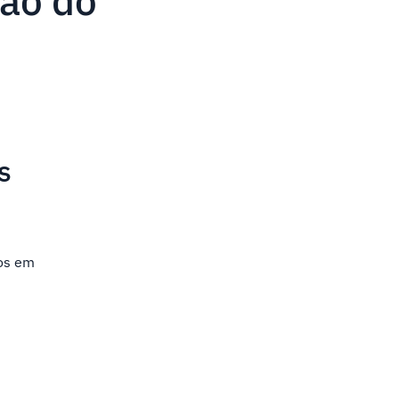
ão do
s
dos em