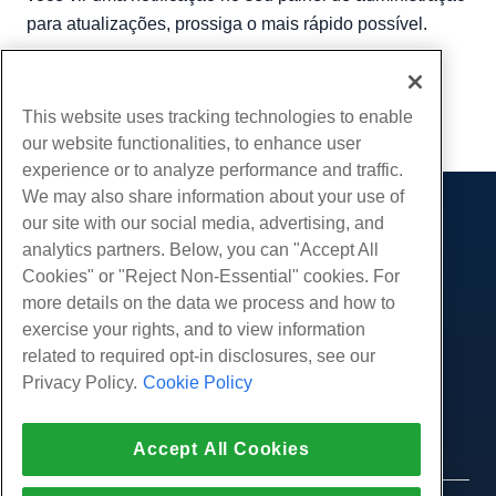
para atualizações, prossiga o mais rápido possível.
Escrito por
Hostwinds Team
/
abril 11, 2018
cópia de URL
This website uses tracking technologies to enable
our website functionalities, to enhance user
experience or to analyze performance and traffic.
We may also share information about your use of
our site with our social media, advertising, and
Produtos
analytics partners. Below, you can "Accept All
Hospedagem na web
Serviços
Cookies" or "Reject Non-Essential" cookies. For
Hospedagem Empresarial
more details on the data we process and how to
Migrações de sites
Comunidade
Revenda de hospedagem
exercise your rights, and to view information
Revendedor com etiqueta em branco
Documentação do Produto
related to required opt-in disclosures, see our
Companhia
Linux gerenciado VPS
Tutoriais
Privacy Policy.
Cookie Policy
Sobre nós
Legal
Linux não gerenciado VPS
Blog
Contate-Nos
Janelas gerenciadas VPS
Termos de serviço
Apoio, suporte
Data centers
Accept All Cookies
Windows não gerenciado VPS
Política de Privacidade
pressione
Conversar ao vivo conosco
Servidores de nuvem
Aplicação da lei