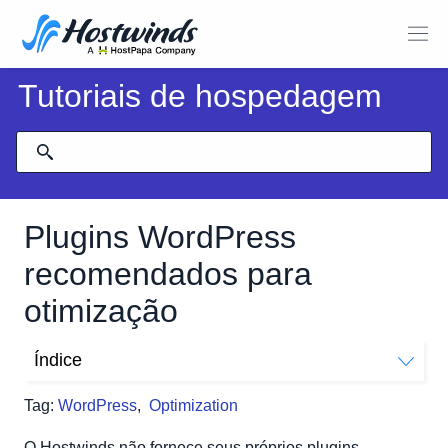
Tutoriais de hospedagem
Plugins WordPress
recomendados para
otimização
Índice
Plugins WordPress recomendados para otimização
Tag:
WordPress
,
Optimization
Otimização de imagem
Cache
O Hostwinds não fornece seus próprios plugins