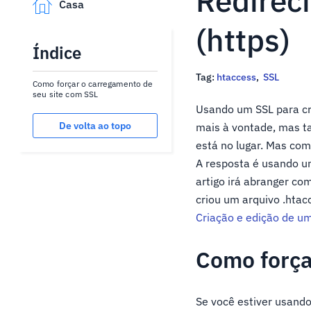
Redirec
Casa
(https)
Índice
Tag:
htaccess
,
SSL
Como forçar o carregamento de
seu site com SSL
Usando um SSL para cri
De volta ao topo
mais à vontade, mas t
está no lugar. Mas com
A resposta é usando u
artigo irá abranger co
criou um arquivo .htac
Criação e edição de um
Como força
Se você estiver usando