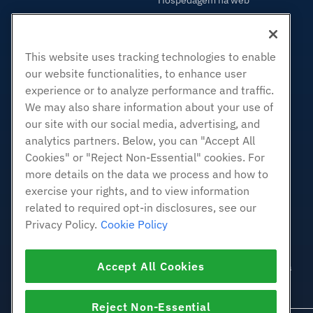
Hospedagem na web
Hospedagem Empresarial
Revenda de hospedagem
This website uses tracking technologies to enable
Revendedor com etiqueta em
branco
our website functionalities, to enhance user
experience or to analyze performance and traffic.
Linux gerenciado VPS
We may also share information about your use of
Linux não gerenciado VPS
our site with our social media, advertising, and
Janelas gerenciadas VPS
analytics partners. Below, you can "Accept All
Windows não gerenciado VPS
Cookies" or "Reject Non-Essential" cookies. For
Servidores de nuvem
more details on the data we process and how to
Balanceadores de carga
exercise your rights, and to view information
related to required opt-in disclosures, see our
Armazenamento em Bloco
Privacy Policy.
Cookie Policy
Armazenamento de Objetos
SSL Certificados
Accept All Cookies
Hospedagem de aplicativos da
Web.
Reject Non-Essential