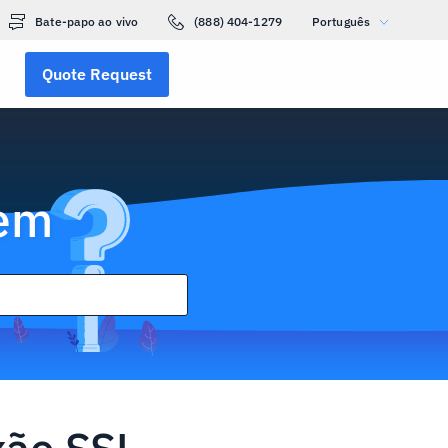
Bate-papo ao vivo
(888) 404-1279
Português
Quote Request
gem