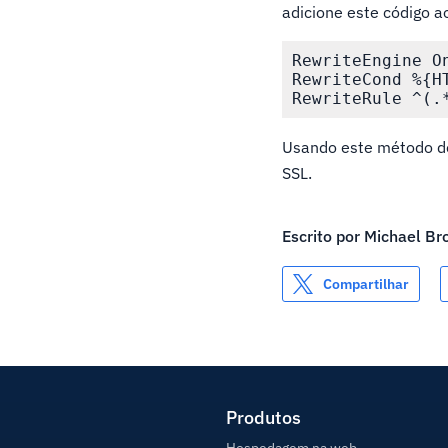
adicione este código a
RewriteEngine On
RewriteCond %{HT
Usando este método de
SSL.
Escrito por
Michael Br
Compartilhar
Produtos