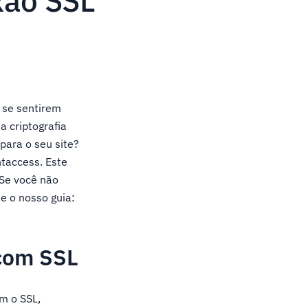
xão SSL
 se sentirem
 criptografia
para o seu site?
taccess. Este
 Se você não
e o nosso guia:
 com SSL
om o SSL,