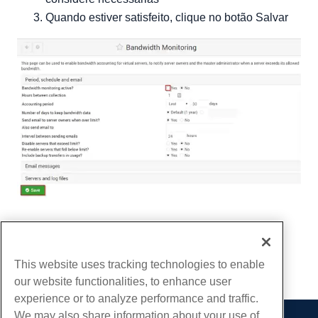
Quando estiver satisfeito, clique no botão Salvar
Escrito por
Michael Brower
/
Junho 21, 2017
cópia de URL
This website uses tracking technologies to enable
our website functionalities, to enhance user
experience or to analyze performance and traffic.
We may also share information about your use of